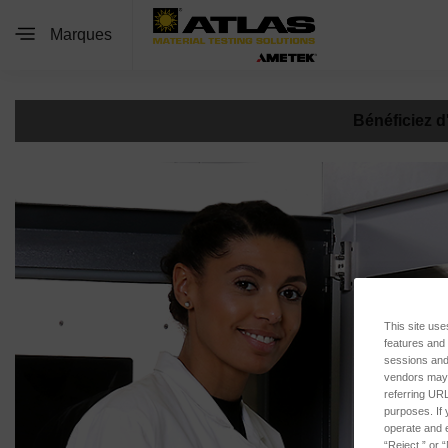
Marques
Bénéficiez 
This site use
features and
sessions and 
vendors may m
referring URL
purposes. If 
operate and e
“Reject,” or 