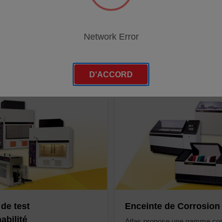
Network Error
ITS
PRODUITS
D'ACCORD
de test
Enceinte de Corrosion
abilité
Atlas propose une gamme co