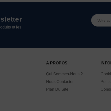
Adresse
letter
e-
oduits et les
mail
A PROPOS
INFO
Qui Sommes-Nous ?
Cook
Nous Contacter
Politi
Plan Du Site
Condi