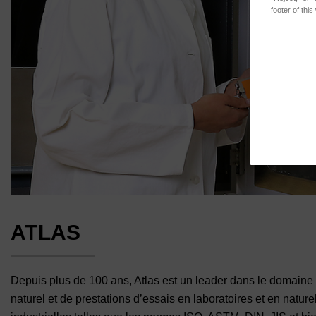
footer of thi
ATLAS
Depuis plus de 100 ans, Atlas est un leader dans le domaine
naturel et de prestations d’essais en laboratoires et en natur