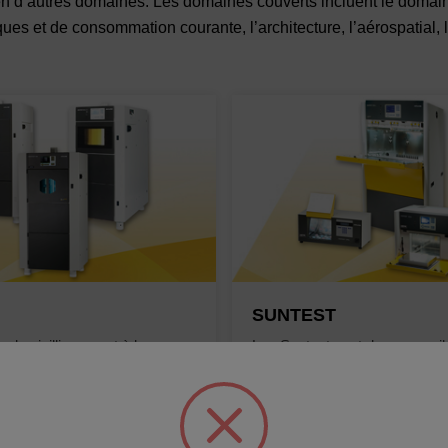
ien d’autres domaines. Les domaines couverts incluent le domain
tiques et de consommation courante, l’architecture, l’aérospatial,
SUNTEST
s de vieillissement à la
Les Suntest sont des appareil
otest sont équipés de lampes
essais de vieillissement et de
refroidies par air et d'un rack
photostabilité. Ils sont équipé
llons rotatif pour une
à exposition statique.
formité.