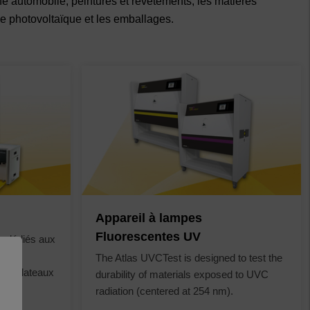
e automobile, peintures et revêtements, les matières
 le photovoltaïque et les emballages.
Appareil à lampes
Fluorescentes UV
s dédiés aux
The Atlas UVCTest is designed to test the
s de plateaux
durability of materials exposed to UVC
radiation (centered at 254 nm).