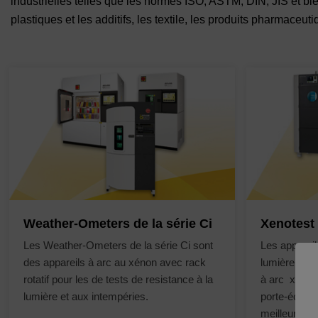
industrielles telles que les normes ISO, ASTM, DIN, JIS et b
plastiques et les additifs, les textile, les produits pharmaceu
Weather-Ometers de la série Ci
Xenotest
Les Weather-Ometers de la série Ci sont
Les appareil
des appareils à arc au xénon avec rack
lumière Xen
rotatif pour les de tests de resistance à la
à arc xénon 
lumière et aux intempéries.
porte-échanti
meilleure uni