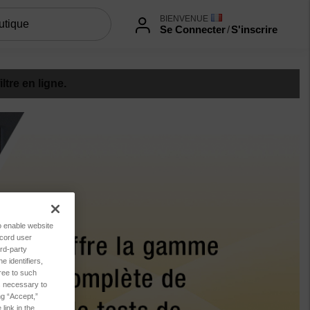
BIENVENUE
Se Connecter
/
S'inscrire
tre en ligne.
to enable website
ecord user
rd-party
 identifiers,
ree to such
es necessary to
ng “Accept,”
link in the