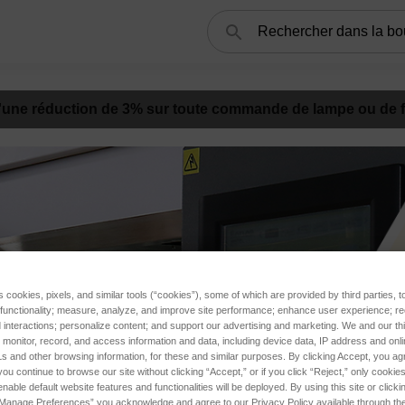
Rechercher
d'une réduction de 3%
sur toute commande de lampe ou de fil
s cookies, pixels, and similar tools (“cookies”), some of which are provided by third parties, 
 functionality; measure, analyze, and improve site performance; enhance user experience; r
interactions; personalize content; and support our advertising and marketing. We and our thi
onitor, record, and access information and data, including device data, IP address and online
s and other browsing information, for these and similar purposes. By clicking Accept, you ag
you continue to browse our site without clicking “Accept,” or if you click “Reject,” only cooki
nable default website features and functionalities will be deployed. By using this site or clicki
“Manage Preferences” you acknowledge and agree to our Privacy Policy available through the 