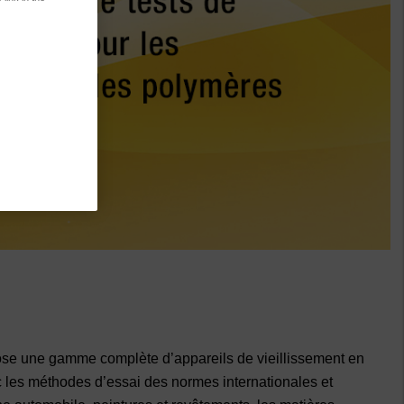
pose une gamme complète d’appareils de vieillissement en
ec les méthodes d’essai des normes internationales et