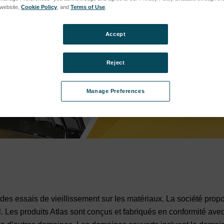
s website,
Cookie Policy
, and
Terms of Use
.
Accept
Reject
Manage Preferences
 des essais de vieillissement sur les matériaux. La société pro
el. Les produits Atlas sont conçus et fabriqués en conformité av