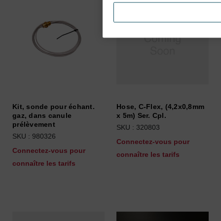
Kit, sonde pour échant.
Hose, C-Flex, (4,2x0,8mm
gaz, dans canule
x 5m) Ser. Cpl.
prélèvement
SKU : 320803
SKU : 980326
Connectez-vous pour
Connectez-vous pour
connaître les tarifs
connaître les tarifs