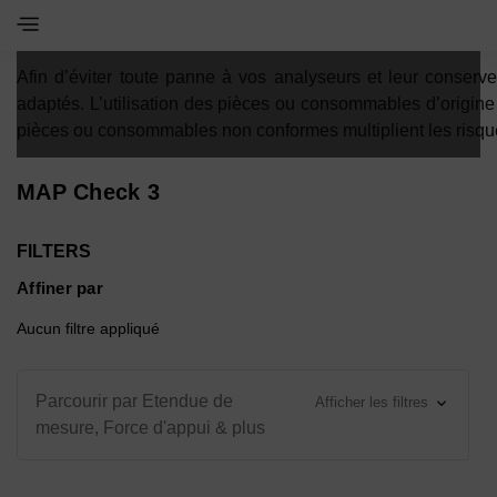
Toggle Navigation Menu
Afin d’éviter toute panne à vos analyseurs et leur conser
adaptés. L’utilisation des pièces ou consommables d’origin
pièces ou consommables non conformes multiplient les risqu
MAP Check 3
FILTERS
Affiner par
Aucun filtre appliqué
Parcourir par Etendue de
Afficher les filtres
mesure, Force d'appui & plus