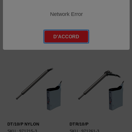
DT/10/S
DTR/10/S
SKU : 971212-3
SKU : 971228-3
Network Error
Connectez-vous pour
Connectez-vous pour
connaître les tarifs
connaître les tarifs
D'ACCORD
DT/10/P NYLON
DTR/10/P
SKU : 971215-3
SKU : 971261-3