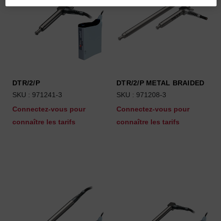
DTR/2/P
DTR/2/P METAL BRAIDED
SKU : 971241-3
SKU : 971208-3
Connectez-vous pour
Connectez-vous pour
connaître les tarifs
connaître les tarifs