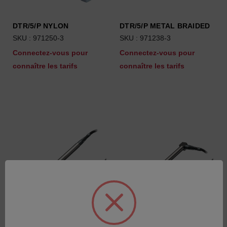
DTR/5/P NYLON
DTR/5/P METAL BRAIDED
SKU : 971250-3
SKU : 971238-3
Connectez-vous pour
Connectez-vous pour
connaître les tarifs
connaître les tarifs