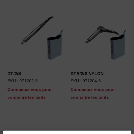
DT/2/S
DTR/2/S NYLON
SKU : 971202-3
SKU : 971204-3
Connectez-vous pour
Connectez-vous pour
connaître les tarifs
connaître les tarifs