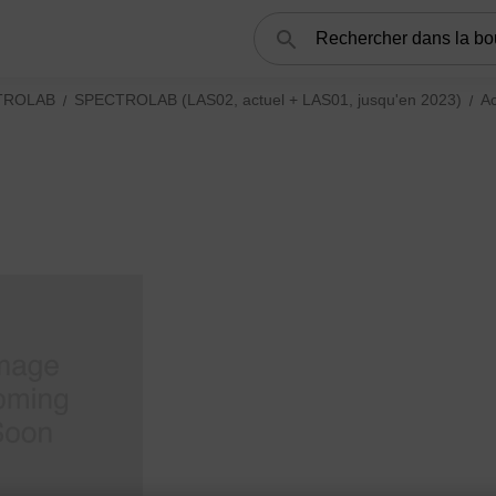
Rechercher
TROLAB
SPECTROLAB (LAS02, actuel + LAS01, jusqu'en 2023)
A
 pour les spectromètres XRF subcategories
ies
EPOS (XEP05, actuel) subcategories