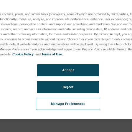
s cookies, pixels, and similar tools (“cookies”), some of which are provided by third parties, 
tal Database
 functionality; measure, analyze, and improve site performance; enhance user experience; r
interactions; personalize content; and support our advertising and marketing. We and our thi
POS (XEP03, jusqu'en 2015) subcategories
04
onitor, record, and access information and data, including device data, IP address and online
s and other browsing information, for these and similar purposes. By clicking Accept, you ag
vous pour
you continue to browse our site without clicking “Accept,” or if you click “Reject,” only cooki
 tarifs
nable default website features and functionalities will be deployed. By using this site or clicki
“Manage Preferences” you acknowledge and agree to our Privacy Policy available through the 
s website,
Cookie Policy
, and
Terms of Use
.
Accept
BE C (XEP06, actuel) subcategories
Reject
Manage Preferences
BE D (XEP06, actuel) subcategories