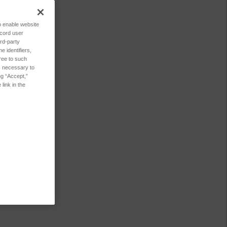
to enable website
ecord user
rd-party
 identifiers,
ree to such
es necessary to
ng “Accept,”
link in the