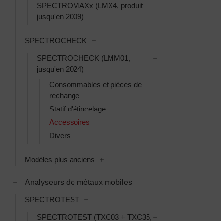
SPECTROMAXx (LMX4, produit
jusqu'en 2009)
Toggle SPECTROCHECK subcategori
SPECTROCHECK
Toggle SPECTROCH
SPECTROCHECK (LMM01,
jusqu'en 2024)
Consommables et pièces de
rechange
Statif d'étincelage
Accessoires
Divers
Toggle Modèles plus anciens subcat
Modèles plus anciens
Toggle Analyseurs de métaux mobiles subcategories
Analyseurs de métaux mobiles
Toggle SPECTROTEST subcategories
SPECTROTEST
Toggle SPECTROTES
SPECTROTEST (TXC03 + TXC35,