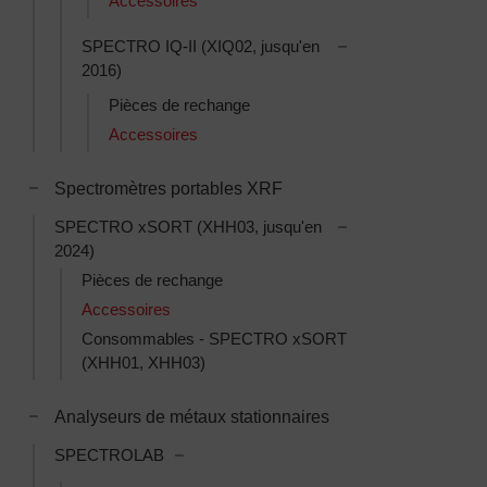
Accessoires
Toggle SPECTRO IQ-
SPECTRO IQ-II (XIQ02, jusqu'en
2016)
Pièces de rechange
Accessoires
Toggle Spectromètres portables XRF subcategories
Spectromètres portables XRF
Toggle SPECTRO xS
SPECTRO xSORT (XHH03, jusqu'en
2024)
Pièces de rechange
Accessoires
Consommables - SPECTRO xSORT
(XHH01, XHH03)
Toggle Analyseurs de métaux stationnaires subcategories
Analyseurs de métaux stationnaires
Toggle SPECTROLAB subcategories
SPECTROLAB