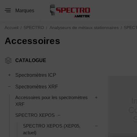
Marques
Accueil
SPECTRO
Analyseurs de métaux stationnaires
SPEC
Accessoires
CATALOGUE
Toggle Spectromètres ICP subcategories
Spectromètres ICP
Toggle Spectromètres XRF subcategories
Spectromètres XRF
Toggle Accessoires
Accessoires pour les spectromètres
XRF
Toggle SPECTRO XEPOS subcategor
SPECTRO XEPOS
Toggle SPECTRO X
SPECTRO XEPOS (XEP05,
actuel)