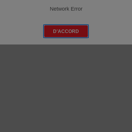
 (LAVM11, jusqu'en 2015) subcategories
Network Error
 (LAVM10, jusqu'en 2011) subcategories
D'ACCORD
x (LMX10, acutel + LMX09, jusqu'en 2022) subcategories
x (LMX08, jusqu'en 2021) subcategories
x (LMX07, jusqu'en 2020) subcategories