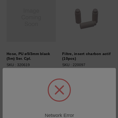
Hose, PU ø5/3mm black
Filtre, insert charbon actif
(5m) Ser. Cpl.
(10pcs)
SKU : 320619
SKU : 220097
Connectez-vous pour
Connectez-vous pour
connaître les tarifs
connaître les tarifs
Network Error