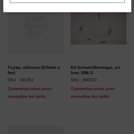
Tuyau, silicone (5/3mm x
Kit échantillonnage, on
5m)
line, ISM-3
SKU : 301251
SKU : 980220
Connectez-vous pour
Connectez-vous pour
connaître les tarifs
connaître les tarifs