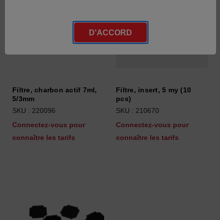
D'ACCORD
Filtre, charbon actif 7ml,
Filtre, insert, 5 my (10
5/3mm
pcs)
SKU : 220096
SKU : 210670
Connectez-vous pour
Connectez-vous pour
connaître les tarifs
connaître les tarifs