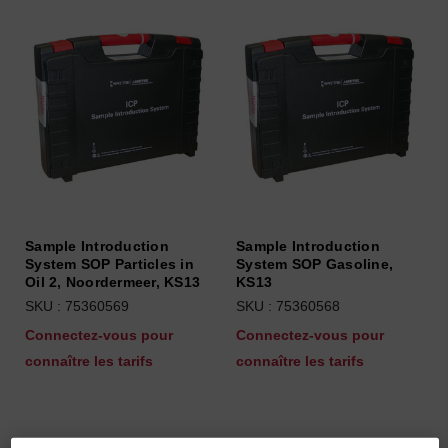
Sample Introduction
Sample Introduction
System SOP Particles in
System SOP Gasoline,
Oil 2, Noordermeer, KS13
KS13
SKU : 75360569
SKU : 75360568
Connectez-vous pour
Connectez-vous pour
connaître les tarifs
connaître les tarifs