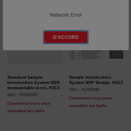
Network Error
D'ACCORD
Standard Sample
Sample Introduction
Introduction System SOP,
System SOP Sludge, KS13
demountable torch, KS13
SKU : 75260548
SKU : 75260552
Connectez-vous pour
Connectez-vous pour
connaître les tarifs
connaître les tarifs