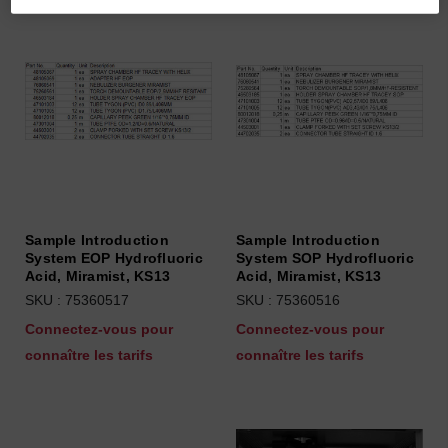
Sample Introduction
Sample Introduction
System EOP Hydrofluoric
System SOP Hydrofluoric
Acid, Miramist, KS13
Acid, Miramist, KS13
SKU : 75360517
SKU : 75360516
Connectez-vous pour
Connectez-vous pour
connaître les tarifs
connaître les tarifs