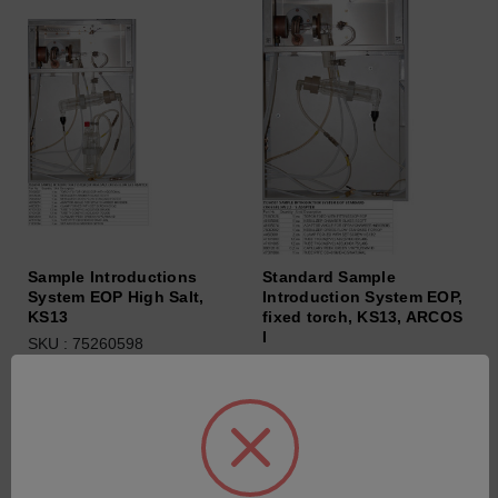
Sample Introductions
Standard Sample
System EOP High Salt,
Introduction System EOP,
KS13
fixed torch, KS13, ARCOS
I
SKU : 75260598
SKU : 75260597
Connectez-vous pour
Connectez-vous pour
connaître les tarifs
connaître les tarifs