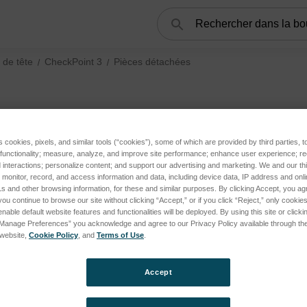
Rechercher
de tête
CheckPoint 3
Pièces détachées
ie ne contient aucun produit.
s cookies, pixels, and similar tools (“cookies”), some of which are provided by third parties, 
 functionality; measure, analyze, and improve site performance; enhance user experience; r
interactions; personalize content; and support our advertising and marketing. We and our thi
onitor, record, and access information and data, including device data, IP address and online
s and other browsing information, for these and similar purposes. By clicking Accept, you ag
de gaz MAP à espace de tête subcategories
you continue to browse our site without clicking “Accept,” or if you click “Reject,” only cooki
nable default website features and functionalities will be deployed. By using this site or clicki
“Manage Preferences” you acknowledge and agree to our Privacy Policy available through the 
s website,
Cookie Policy
, and
Terms of Use
.
Accept