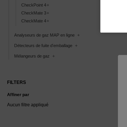
Toggle CheckPoint 4 subcategories
CheckPoint 4
Toggle CheckMate 3 subcategories
CheckMate 3
Toggle CheckMate 4 subcategories
CheckMate 4
Toggle Analyseurs de ga
Analyseurs de gaz MAP en ligne
Toggle Détecteurs de fuite
Détecteurs de fuite d'emballage
Toggle Mélangeurs de gaz subcategori
Mélangeurs de gaz
FILTERS
Affiner par
Aucun filtre appliqué