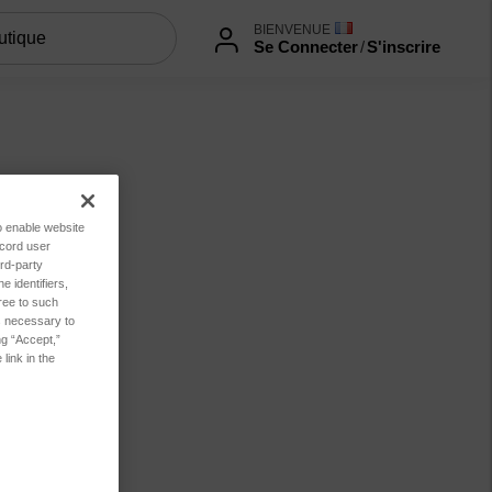
BIENVENUE
Se Connecter
/
S'inscrire
to enable website
ecord user
rd-party
 identifiers,
ree to such
es necessary to
ng “Accept,”
link in the