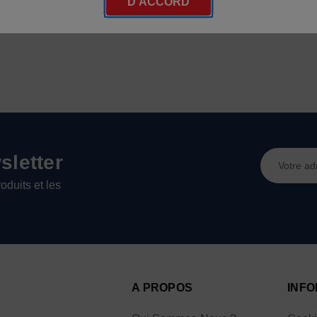
D'ACCORD
Adresse
letter
e-
oduits et les
mail
A PROPOS
INFO