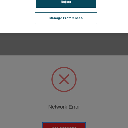
Reject
Manage Preferences
z MAP en ligne subcategories
 d'emballage subcategories
es
Network Error