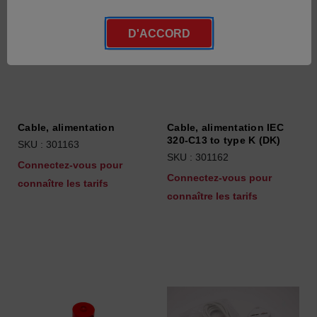
D'ACCORD
Cable, alimentation
Cable, alimentation IEC
320-C13 to type K (DK)
SKU : 301163
SKU : 301162
Connectez-vous pour
Connectez-vous pour
connaître les tarifs
connaître les tarifs