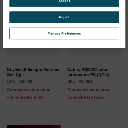
Accept
Reject
Manage Preferences
Kit, Small Sample Volume,
Cable, RS232C pour
Ser. Cpl.
connexion PC (0,7m)
SKU : 350338
SKU : 310351
Connectez-vous pour
Connectez-vous pour
connaître les tarifs
connaître les tarifs