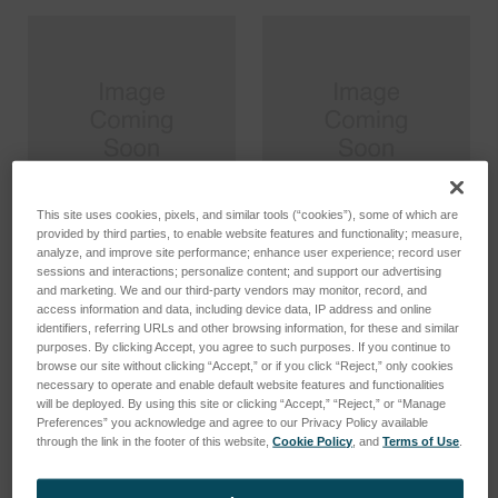
This site uses cookies, pixels, and similar tools (“cookies”), some of which are
provided by third parties, to enable website features and functionality; measure,
analyze, and improve site performance; enhance user experience; record user
Cable, mains IEC 320-C13
Cable, mains IEC 320-C13
sessions and interactions; personalize content; and support our advertising
and marketing. We and our third-party vendors may monitor, record, and
to type I (AUS) Ser. Cpl.
to type I (CHN CCC
access information and data, including device data, IP address and online
approved) Ser. C
SKU : 390805
identifiers, referring URLs and other browsing information, for these and similar
SKU : 390804
purposes. By clicking Accept, you agree to such purposes. If you continue to
Connectez-vous pour
browse our site without clicking “Accept,” or if you click “Reject,” only cookies
Connectez-vous pour
connaître les tarifs
necessary to operate and enable default website features and functionalities
connaître les tarifs
will be deployed. By using this site or clicking “Accept,” “Reject,” or “Manage
Preferences” you acknowledge and agree to our Privacy Policy available
through the link in the footer of this website,
Cookie Policy
, and
Terms of Use
.