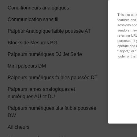
Conditionneurs analogiques
This site use
AX/1/S PLU
Communication sans fil
features and
SKU : 922499
sessions and 
Palpeur Analogique faible poussée AT
vendors may m
Connectez-
referring URL
connaître les
purposes. If 
Blocks de Mesures BG
operate and e
“Reject,” or 
Palpeurs numériques DJ Jet Serie
footer of thi
Mini palpeurs DM
Palpeurs numériques faibles poussée DT
Palpeurs lames analogiques et
numériques AU et DU
Palpeurs numériques ulta faible poussée
DW
Afficheurs