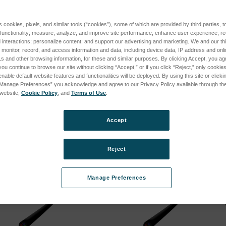
s cookies, pixels, and similar tools (“cookies”), some of which are provided by third parties, 
GGED
AX/1/SH PLUGGED
AXR/1
 functionality; measure, analyze, and improve site performance; enhance user experience; r
SKU : 922515
SKU : 
interactions; personalize content; and support our advertising and marketing. We and our thi
onitor, record, and access information and data, including device data, IP address and online
vous pour
Connectez-vous pour
Conne
s and other browsing information, for these and similar purposes. By clicking Accept, you ag
 tarifs
connaître les tarifs
connaî
you continue to browse our site without clicking “Accept,” or if you click “Reject,” only cooki
nable default website features and functionalities will be deployed. By using this site or clicki
“Manage Preferences” you acknowledge and agree to our Privacy Policy available through the 
s website,
Cookie Policy
, and
Terms of Use
.
Accept
Reject
Manage Preferences