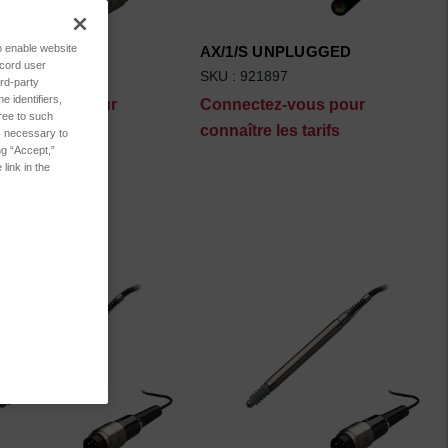
to enable website
/S PLUGGED
AX/1/S UNPLUGGED
ecord user
922495
SKU : 921897
rd-party
 identifiers,
ctez-vous pour
Connectez-vous pour
ree to such
tre les tarifs
connaître les tarifs
es necessary to
ng “Accept,”
link in the