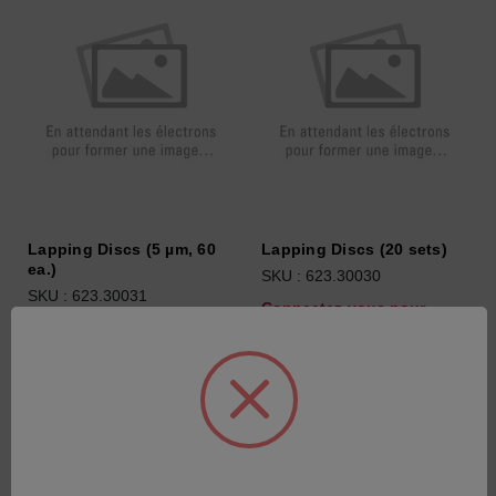
Lapping Discs (5 µm, 60
Lapping Discs (20 sets)
ea.)
SKU : 623.30030
SKU : 623.30031
Connectez-vous pour
Connectez-vous pour
connaître les tarifs
connaître les tarifs