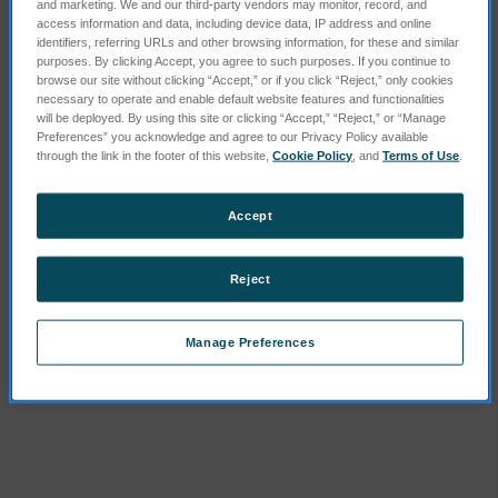
and marketing. We and our third-party vendors may monitor, record, and
access information and data, including device data, IP address and online
identifiers, referring URLs and other browsing information, for these and similar
purposes. By clicking Accept, you agree to such purposes. If you continue to
browse our site without clicking “Accept,” or if you click “Reject,” only cookies
necessary to operate and enable default website features and functionalities
will be deployed. By using this site or clicking “Accept,” “Reject,” or “Manage
Preferences” you acknowledge and agree to our Privacy Policy available
through the link in the footer of this website,
Cookie Policy
, and
Terms of Use
.
Accept
Lapping Discs (40 µm, 60
Lapping Discs (15 µm, 60
Reject
ea.)
ea.)
SKU : 623.30033
SKU : 623.30032
Manage Preferences
Connectez-vous pour
Connectez-vous pour
connaître les tarifs
connaître les tarifs