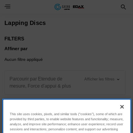
Toggle Navigation Menu
Lapping Discs
FILTERS
Affiner par
Aucun filtre appliqué
Parcourir par Etendue de
Afficher les filtres
mesure, Force d'appui & plus
This site uses cookies, pixels, and similar tools (“cookies”), some of which are
Trier par :
provided by third parties, to enable website features and functionality; measure,
analyze, and improve site performance; enhance user experience; record user
sessions and interactions; personalize content; and support our advertising