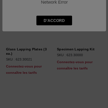
Network Error
D'ACCORD
Glass Lapping Plates (3
Specimen Lapping Kit
ea.)
SKU : 623.30000
SKU : 623.30021
Connectez-vous pour
Connectez-vous pour
connaître les tarifs
connaître les tarifs