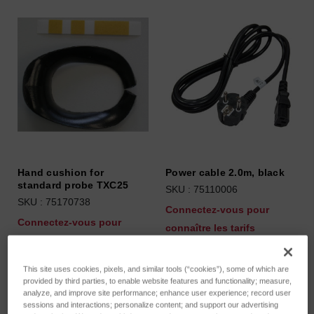
Hand cushion for
Power cable 2.0m, black
standard probe TXC25
SKU : 75110006
SKU : 75170738
Connectez-vous pour
Connectez-vous pour
connaître les tarifs
connaître les tarifs
This site uses cookies, pixels, and similar tools (“cookies”), some of which are
provided by third parties, to enable website features and functionality; measure,
analyze, and improve site performance; enhance user experience; record user
sessions and interactions; personalize content; and support our advertising