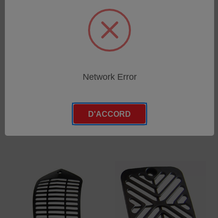
Insulating insert for arc
Insulation insert for spark
Network Error
adapter A3/A6
adapter
SKU : 47350040
SKU : 47301018
Connectez-vous pour
Connectez-vous pour
D'ACCORD
connaître les tarifs
connaître les tarifs