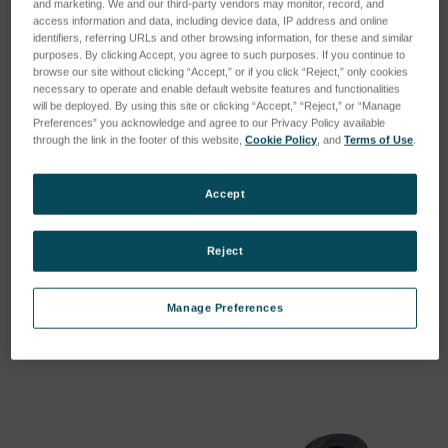
and marketing. We and our third-party vendors may monitor, record, and
access information and data, including device data, IP address and online
identifiers, referring URLs and other browsing information, for these and similar
purposes. By clicking Accept, you agree to such purposes. If you continue to
browse our site without clicking “Accept,” or if you click “Reject,” only cookies
necessary to operate and enable default website features and functionalities
will be deployed. By using this site or clicking “Accept,” “Reject,” or “Manage
Preferences” you acknowledge and agree to our Privacy Policy available
through the link in the footer of this website,
Cookie Policy
, and
Terms of Use
.
Accept
Adapter arc - A6
Small parts adpater spark
- S4
SKU : 75061181
Reject
SKU : 75060796
Connectez-vous pour
Connectez-vous pour
connaître les tarifs
Manage Preferences
connaître les tarifs