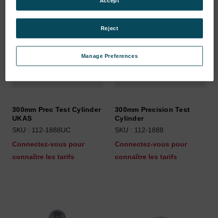
Accept
Reject
Manage Preferences
300mm Prec Test Cylinder
300mm Precision Test
UKAS
Cylinder
SKU : 112-1888UC
SKU : 112-1888
Connectez-vous pour
Connectez-vous pour
connaître les tarifs
connaître les tarifs