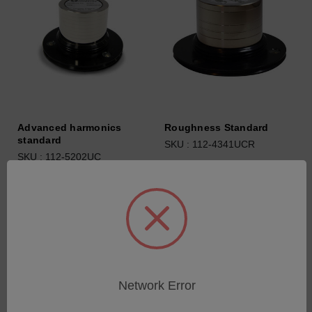
Advanced harmonics
Roughness Standard
standard
SKU : 112-4341UCR
SKU : 112-5202UC
Connectez-vous pour
Connectez-vous pour
connaître les tarifs
connaître les tarifs
Network Error