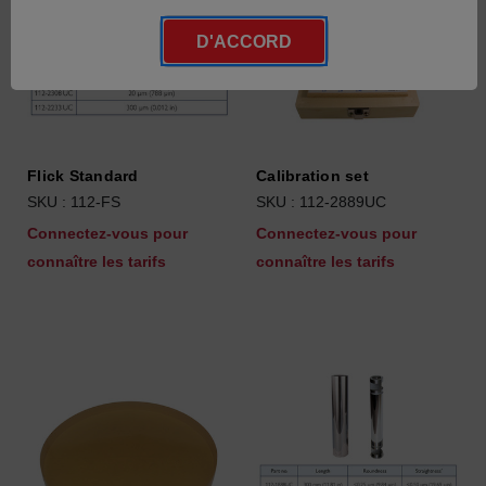
D'ACCORD
Flick Standard
Calibration set
SKU : 112-FS
SKU : 112-2889UC
Connectez-vous pour
Connectez-vous pour
connaître les tarifs
connaître les tarifs