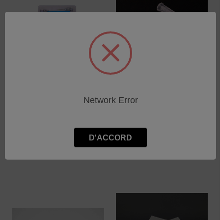
Aiguilles Ø0,8x16mm acier
Aiguilles Ø0,8x16mm (10
détectable (12 pcs.) Ser.
pcs.) Ser. Cpl
Network Error
Cpl
SKU : 340532
SKU : 340566
Connectez-vous pour
Connectez-vous pour
connaître les tarifs
D'ACCORD
connaître les tarifs