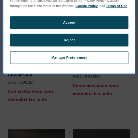
Preferences” you acknowledge and agree to our Privacy Policy available
through the link in the footer of this website,
Cookie Policy
, and
Terms of Use
.
Accept
Reject
Manage Preferences
Kit, Standard consumable
Sampling kit, CheckPoint
CheckPoint
SKU : 391355
SKU : 391354
Connectez-vous pour
Connectez-vous pour
connaître les tarifs
connaître les tarifs