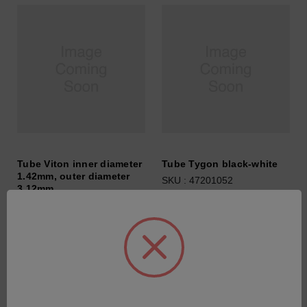
Tube Viton inner diameter
Tube Tygon black-white
1.42mm, outer diameter
SKU : 47201052
3.12mm
Connectez-vous pour
SKU : 47501014
connaître les tarifs
Connectez-vous pour
connaître les tarifs