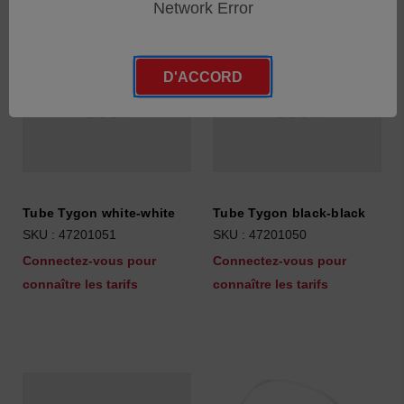
Network Error
D'ACCORD
Tube Tygon white-white
Tube Tygon black-black
SKU : 47201051
SKU : 47201050
Connectez-vous pour
Connectez-vous pour
connaître les tarifs
connaître les tarifs