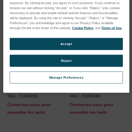
purposes. By clicking Accept, you agree to such purposes. If you continue to
browse our site without clicking “Accept,” or if you click “Reject,” only cookies
necessary to operate and enable default website features and functionalities
will be deployed. By using this site or clicking “Accept,” “Reject,” or “Manage
Preferences” you acknowledge and agree to our Privacy Policy available
through the link in the footer of this website,
Cookie Policy
, and
Terms of Use
.
Accept
Reject
Manage Preferences
Adjusting lever kit for
Press strap kit for
peristaltic pump 3-
peristaltic pump 3-
channel
channel
SKU : 71000250
SKU : 71000248
Connectez-vous pour
Connectez-vous pour
connaître les tarifs
connaître les tarifs