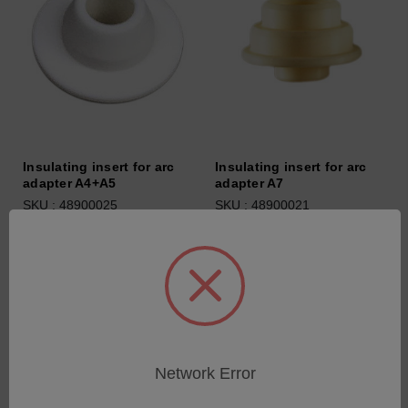
Insulating insert for arc
Insulating insert for arc
adapter A4+A5
adapter A7
SKU : 48900025
SKU : 48900021
Connectez-vous pour
Connectez-vous pour
connaître les tarifs
connaître les tarifs
Network Error