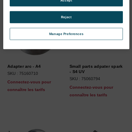
Accept
Reject
Manage Preferences
Adapter arc - A4
Small parts adpater spark
- S4 UV
SKU : 75160710
SKU : 75060794
Connectez-vous pour
Connectez-vous pour
connaître les tarifs
connaître les tarifs