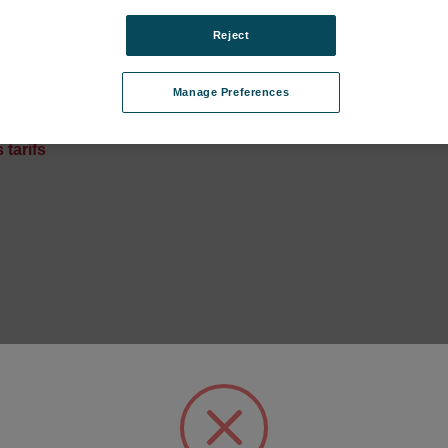
Reject
sample plate
Straining ring DN25/25KF
SPECTROCUBE C
SKU : 44502007
Manage Preferences
42
Connectez-vous pour
BE D (XEP06, actuel) subcategories
vous pour
connaître les tarifs
 tarifs
 (XEP04, actuel) subcategories
es
egories