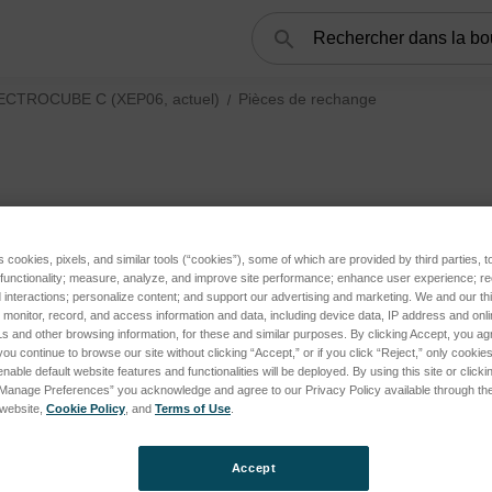
Rechercher
ECTROCUBE C (XEP06, actuel)
Pièces de rechange
s cookies, pixels, and similar tools (“cookies”), some of which are provided by third parties, 
 functionality; measure, analyze, and improve site performance; enhance user experience; r
interactions; personalize content; and support our advertising and marketing. We and our thi
onitor, record, and access information and data, including device data, IP address and online
s and other browsing information, for these and similar purposes. By clicking Accept, you ag
 pour les spectromètres XRF subcategories
you continue to browse our site without clicking “Accept,” or if you click “Reject,” only cooki
nable default website features and functionalities will be deployed. By using this site or clicki
“Manage Preferences” you acknowledge and agree to our Privacy Policy available through the 
s website,
Cookie Policy
, and
Terms of Use
.
ies
Accept
BE C (XEP06, actuel) subcategories