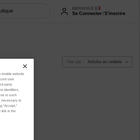
BIENVENUE
Se Connecter
/
S'inscrire
Trier par :
to enable website
ecord user
rd-party
 identifiers,
ree to such
es necessary to
ng “Accept,”
link in the