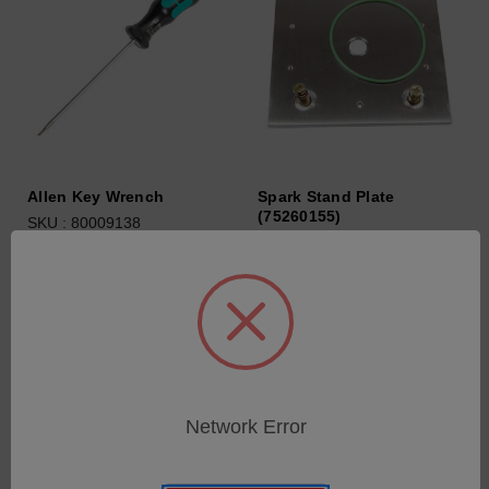
Allen Key Wrench
Spark Stand Plate
(75260155)
SKU : 80009138
SKU : 75260155
Connectez-vous pour
Connectez-vous pour
connaître les tarifs
connaître les tarifs
Network Error