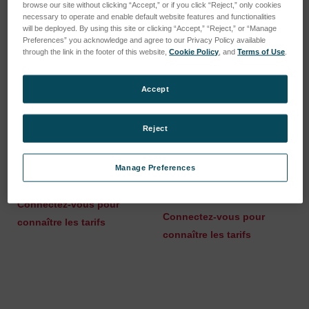
browse our site without clicking “Accept,” or if you click “Reject,” only cookies
necessary to operate and enable default website features and functionalities
will be deployed. By using this site or clicking “Accept,” “Reject,” or “Manage
Preferences” you acknowledge and agree to our Privacy Policy available
through the link in the footer of this website,
Cookie Policy
, and
Terms of Use
.
Accept
Reject
Tension spring
Mounting tool
Manage Preferences
window/lens
SKU : 46401044
SKU : 46311263
Connectez-vous pour
Connectez-vous pour
connaître les tarifs
connaître les tarifs