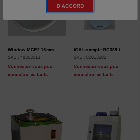
D'ACCORD
Window MGF2 13mm
iCAL-sample RC38/Li
SKU : 48303013
SKU : 80013902
Connectez-vous pour
Connectez-vous pour
connaître les tarifs
connaître les tarifs