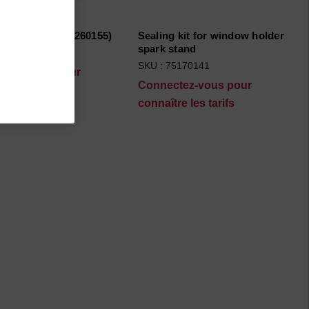
Stand Plate (75260155)
Sealing kit for window holder
spark stand
75260155
SKU : 75170141
ctez-vous pour
Connectez-vous pour
tre les tarifs
connaître les tarifs