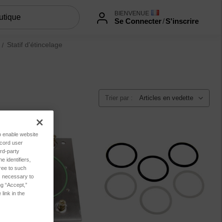
BIENVENUE
Se Connecter
/
S'inscrire
Statif d'étincelage
Trier par :
to enable website
ecord user
rd-party
 identifiers,
ree to such
es necessary to
ng “Accept,”
link in the