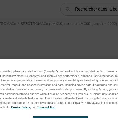
Rechercher
TROMAXx
SPECTROMAXx (LMX10, acutel + LMX09, jusqu'en 2022)
s cookies, pixels, and similar tools (“cookies”), some of which are provided by third parties, 
 functionality; measure, analyze, and improve site performance; enhance user experience; r
interactions; personalize content; and support our advertising and marketing. We and our thi
onitor, record, and access information and data, including device data, IP address and online
s and other browsing information, for these and similar purposes. By clicking Accept, you ag
you continue to browse our site without clicking “Accept,” or if you click “Reject,” only cooki
nable default website features and functionalities will be deployed. By using this site or clicki
“Manage Preferences” you acknowledge and agree to our Privacy Policy available through the 
s website,
Cookie Policy
, and
Terms of Use
.