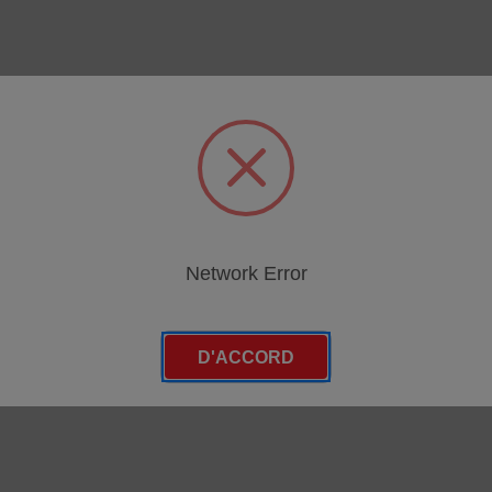
es
egories
Network Error
D'ACCORD