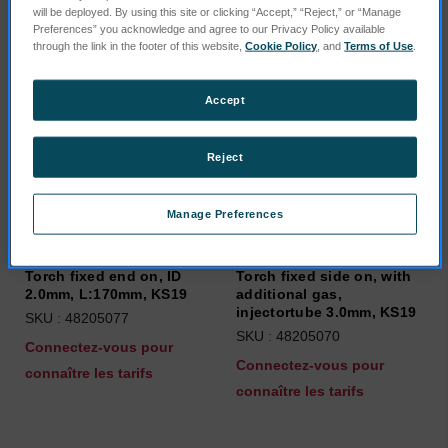
will be deployed. By using this site or clicking “Accept,” “Reject,” or “Manage
Preferences” you acknowledge and agree to our Privacy Policy available
through the link in the footer of this website,
Cookie Policy
, and
Terms of Use
.
Accept
Reject
Manage Preferences
Torch fixed end on, ID
Torch fixed side on, with
2.0mm, L:170mm, KS19
additional gas,
injectortube 3.0mm, KS19
SKU : 48205077
SKU : 48205070
Connectez-vous pour
Connectez-vous pour
connaître les tarifs
connaître les tarifs