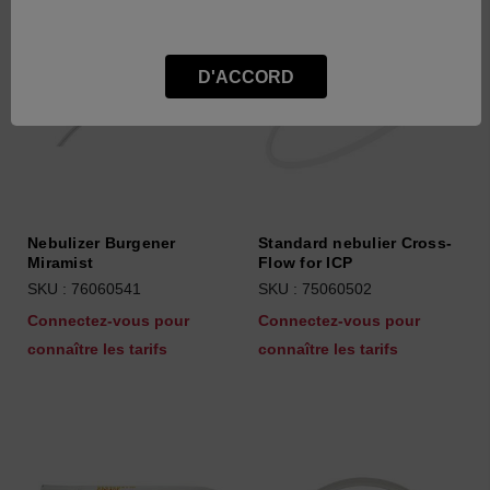
D'ACCORD
Nebulizer Burgener
Standard nebulier Cross-
Miramist
Flow for ICP
SKU : 76060541
SKU : 75060502
Connectez-vous pour
Connectez-vous pour
connaître les tarifs
connaître les tarifs