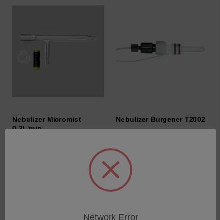
Nebulizer Micromist
Nebulizer Burgener T2002
0.2L/min
SKU : 76060534
SKU : 76060549
Connectez-vous pour
Connectez-vous pour
connaître les tarifs
connaître les tarifs
Network Error