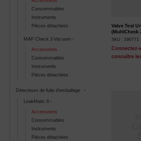
Accessoires
Consommables
Instruments
Pièces détachées
Valve Test Un
(MultiCheck 2
Toggle MAP Check 3 Vacuum su
MAP Check 3 Vacuum
SKU : 390771
Connectez-
Accessoires
connaître les
Consommables
Instruments
Pièces détachées
Toggle Détecteurs de fuite
Détecteurs de fuite d'emballage
Toggle LeakMatic II subcategories
LeakMatic II
Accessoires
Consommables
Instruments
Pièces détachées