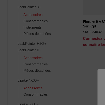
Toggle LeakPointer 3 subcategories
LeakPointer 3
Accessoires
Consommables
Fixture f/ AS
Ser. Cpl.
Instruments
SKU : 340325
Pièces détachées
Connectez-
Toggle LeakPointer H2O subcategorie
LeakPointer H2O
connaître les
Toggle LeakPointer II subcategories
LeakPointer II
Accessoires
Consommables
Pièces détachées
Toggle Lippke 4X00 subcategories
Lippke 4X00
Accessoires
Consommables
Toggle Lippke 5000 subcategories
Lippke 5000