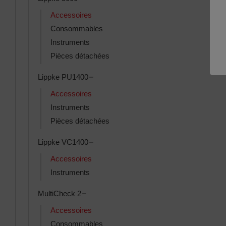
Accessoires
Consommables
Instruments
Pièces détachées
Toggle Lippke PU1400 subcategories
Lippke PU1400
Accessoires
Instruments
Pièces détachées
Toggle Lippke VC1400 subcategories
Lippke VC1400
Accessoires
Instruments
Toggle MultiCheck 2 subcategories
MultiCheck 2
Accessoires
Consommables