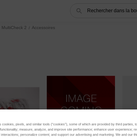
Rechercher
MultiCheck 2
Accessoires
de gaz MAP à espace de tête subcategories
s cookies, pixels, and similar tools (“cookies”), some of which are provided by third parties, 
 functionality; measure, analyze, and improve site performance; enhance user experience; r
interactions; personalize content; and support our advertising and marketing. We and our thi