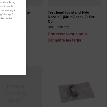
 identifiers,
ree to such
es necessary to
 w/Test head/Filter
Test head for stand (w/o
ng “Accept,”
heck 2 Ser. Cpl
Needle ) (MultiCheck 2) Ser.
link in the
Cpl.
390827
SKU : 390772
ctez-vous pour
Connectez-vous pour
tre les tarifs
connaître les tarifs