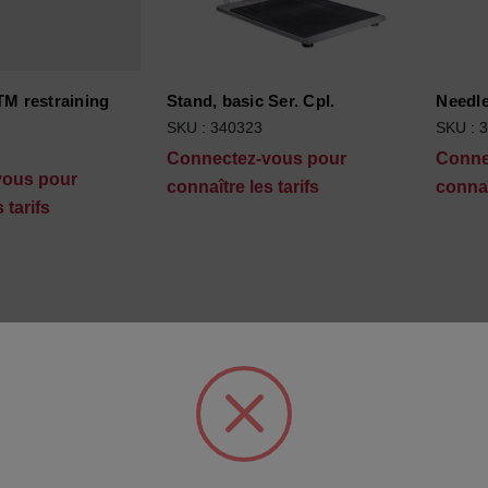
TM restraining
Stand, basic Ser. Cpl.
Needle
SKU : 340323
SKU : 
Connectez-vous pour
Conne
vous pour
connaître les tarifs
connaî
s
 tarifs