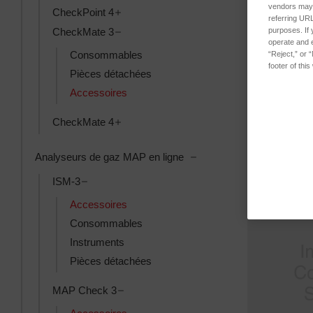
vendors may m
Toggle CheckPoint 4 subcategories
CheckPoint 4
referring URL
Toggle CheckMate 3 subcategories
CheckMate 3
purposes. If 
Cable, USB, 
operate and e
SKU : 310438
Consommables
“Reject,” or 
footer of thi
Connectez-
Pièces détachées
connaître les
Accessoires
Toggle CheckMate 4 subcategories
CheckMate 4
Toggle Analyseurs de ga
Analyseurs de gaz MAP en ligne
Toggle ISM-3 subcategories
ISM-3
Accessoires
Consommables
Instruments
Pièces détachées
Toggle MAP Check 3 subcategories
MAP Check 3