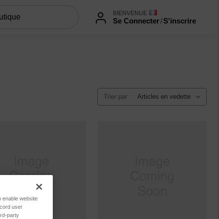
BIENVENUE
Se Connecter
/
S'inscrire
Trier par :
to enable website
ecord user
rd-party