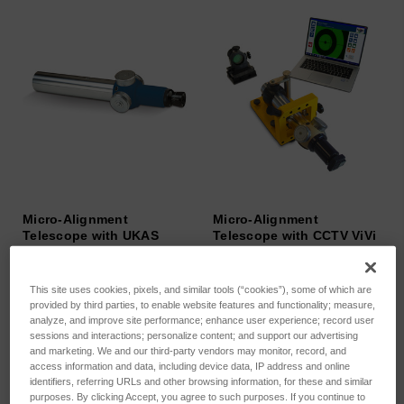
Micro-Alignment
Micro-Alignment
Telescope with UKAS
Telescope with CCTV ViVi
Calibration
system Package
SKU : 112-2582UC
SKU : M112-5764UC
This site uses cookies, pixels, and similar tools (“cookies”), some of which are
Connectez-vous pour
Connectez-vous pour
provided by third parties, to enable website features and functionality; measure,
analyze, and improve site performance; enhance user experience; record user
connaître les tarifs
connaître les tarifs
sessions and interactions; personalize content; and support our advertising
and marketing. We and our third-party vendors may monitor, record, and
access information and data, including device data, IP address and online
identifiers, referring URLs and other browsing information, for these and similar
purposes. By clicking Accept, you agree to such purposes. If you continue to