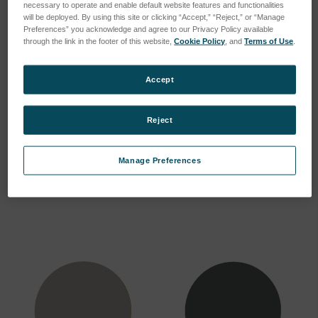
necessary to operate and enable default website features and functionalities
will be deployed. By using this site or clicking “Accept,” “Reject,” or “Manage
Preferences” you acknowledge and agree to our Privacy Policy available
through the link in the footer of this website,
Cookie Policy
, and
Terms of Use
.
Accept
Dual Target Set (Au/Pd)
Target (Ir)
Reject
SKU : 681.10063
SKU : 681.10064
Connectez-vous pour
Connectez-vous pour
Manage Preferences
connaître les tarifs
connaître les tarifs