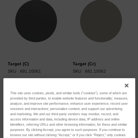
Target (C)
Target (Cr)
SKU : 681.10061
SKU : 681.10062
Connectez-vous pour
Connectez-vous pour
connaître les tarifs
connaître les tarifs
This site uses cookies, pixels, and similar tools (“cookies”), some of which are
provided by third parties, to enable website features and functionality; measure,
analyze, and improve site performance; enhance user experience; record user
sessions and interactions; personalize content; and support our advertising
and marketing. We and our third-party vendors may monitor, record, and
access information and data, including device data, IP address and online
identifiers, referring URLs and other browsing information, for these and similar
purposes. By clicking Accept, you agree to such purposes. If you continue to
browse our site without clicking “Accept,” or if you click “Reject,” only cookies