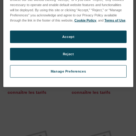
necessary to operate and enable default website features and functionalities
will be deployed. By using this site or clicking “Accept,” “Reject,” or “Manage
Preferences” you acknowledge and agree to our Privacy Policy available
through the link in the footer of this website,
Cookie Policy
, and
Terms of Use
.
Accept
Reject
Hexring, Tantalum
Hexring, Inconel
Manage Preferences
SKU : 628.02242
SKU : 628.02241
Connectez-vous pour
Connectez-vous pour
connaître les tarifs
connaître les tarifs