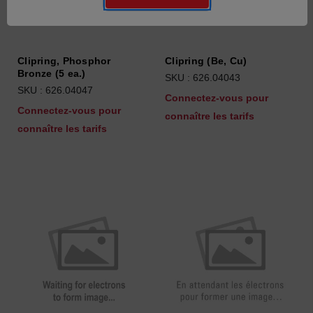
Clipring, Phosphor
Clipring (Be, Cu)
Bronze (5 ea.)
SKU : 626.04043
SKU : 626.04047
Connectez-vous pour
Connectez-vous pour
connaître les tarifs
connaître les tarifs