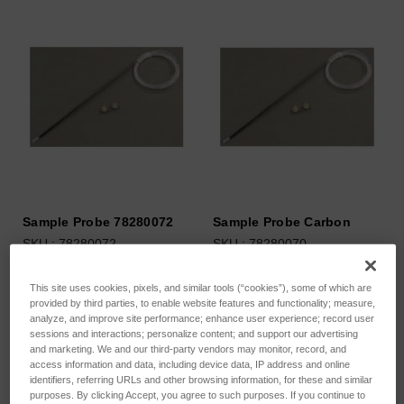
Sample Probe 78280072
Sample Probe Carbon
SKU : 78280072
SKU : 78280070
Connectez-vous pour
Connectez-vous pour
This site uses cookies, pixels, and similar tools (“cookies”), some of which are
connaître les tarifs
connaître les tarifs
provided by third parties, to enable website features and functionality; measure,
analyze, and improve site performance; enhance user experience; record user
sessions and interactions; personalize content; and support our advertising
and marketing. We and our third-party vendors may monitor, record, and
access information and data, including device data, IP address and online
identifiers, referring URLs and other browsing information, for these and similar
purposes. By clicking Accept, you agree to such purposes. If you continue to