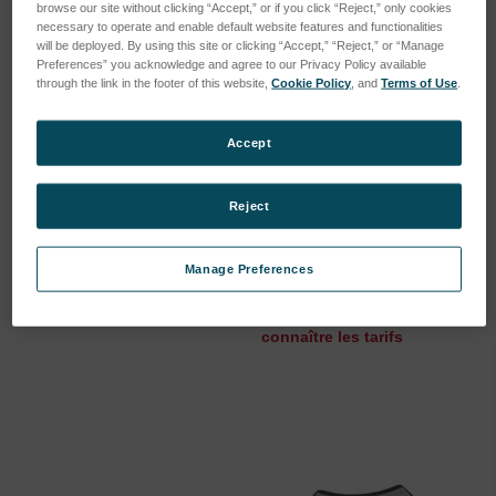
browse our site without clicking “Accept,” or if you click “Reject,” only cookies
necessary to operate and enable default website features and functionalities
will be deployed. By using this site or clicking “Accept,” “Reject,” or “Manage
Preferences” you acknowledge and agree to our Privacy Policy available
through the link in the footer of this website,
Cookie Policy
, and
Terms of Use
.
Accept
Reject
Autosampler HT1000I
Sample tube for HTA
autosampler
SKU : 78990038
Manage Preferences
SKU : 78280122
Connectez-vous pour
Connectez-vous pour
connaître les tarifs
connaître les tarifs