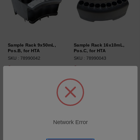
Sample Rack 9x50mL,
Sample Rack 16x10mL,
Pos.B, for HTA
Pos.C, for HTA
SKU : 78990042
SKU : 78990043
Connectez-vous pour
Connectez-vous pour
connaître les tarifs
connaître les tarifs
Network Error