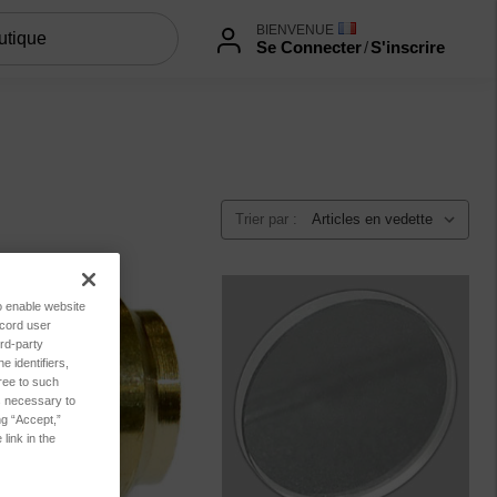
BIENVENUE
Se Connecter
/
S'inscrire
Trier par :
to enable website
ecord user
rd-party
 identifiers,
ree to such
es necessary to
ng “Accept,”
link in the