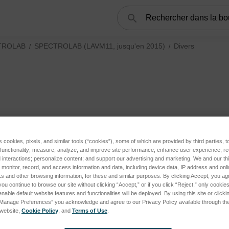
Rechercher
TROLAB
SPECTROLAB (LAVM11, jusqu'en 2015)
Divers
s cookies, pixels, and similar tools (“cookies”), some of which are provided by third parties, 
 functionality; measure, analyze, and improve site performance; enhance user experience; r
interactions; personalize content; and support our advertising and marketing. We and our thi
onitor, record, and access information and data, including device data, IP address and online
s and other browsing information, for these and similar purposes. By clicking Accept, you ag
you continue to browse our site without clicking “Accept,” or if you click “Reject,” only cooki
nable default website features and functionalities will be deployed. By using this site or clicki
“Manage Preferences” you acknowledge and agree to our Privacy Policy available through the 
s website,
Cookie Policy
, and
Terms of Use
.
 (LAS02, actuel + LAS01, jusqu'en 2023) subcategories