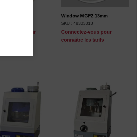
asket
Window MGF2 13mm
44302014
SKU : 48303013
ctez-vous pour
Connectez-vous pour
tre les tarifs
connaître les tarifs