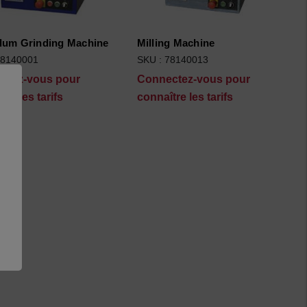
lum Grinding Machine
Milling Machine
78140001
SKU : 78140013
ctez-vous pour
Connectez-vous pour
tre les tarifs
connaître les tarifs