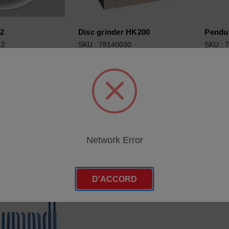
es
2
Disc grinder HK200
Pendu
12
SKU : 78140030
SKU : 
egories
vous pour
Connectez-vous pour
Conne
 tarifs
connaître les tarifs
connaî
Network Error
D'ACCORD