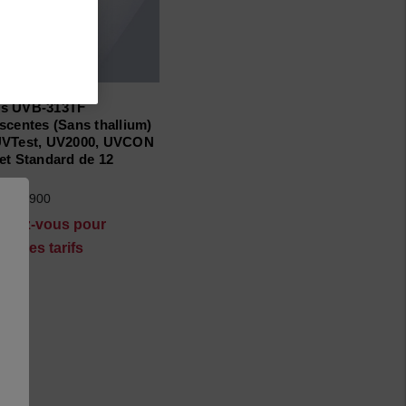
s UVB-313TF
scentes (Sans thallium)
UVTest, UV2000, UVCON
et Standard de 12
12575900
ctez-vous pour
tre les tarifs