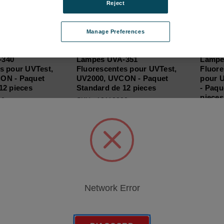
Reject
Manage Preferences
-340
Lampes UVA-351
Lampe
s pour UVTest,
Fluorescentes pour UVTest,
Fluore
ON - Paquet
UV2000, UVCON - Paquet
pour 
12 pieces
Standard de 12 pieces
- Paqu
pieces
00
SKU : 12110000
SKU : 
vous pour
Connectez-vous pour
Conne
 tarifs
connaître les tarifs
connaî
Network Error