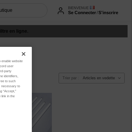
BIENVENUE
Se Connecter
/
S'inscrire
tre en ligne.
to enable website
ecord user
rd-party
 identifiers,
Trier par :
ree to such
es necessary to
ng “Accept,”
link in the