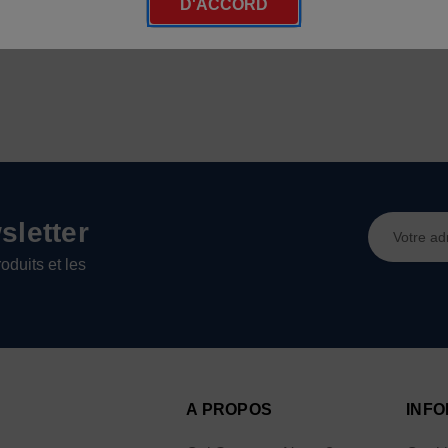
D'ACCORD
Adresse
letter
e-
oduits et les
mail
A PROPOS
INFO