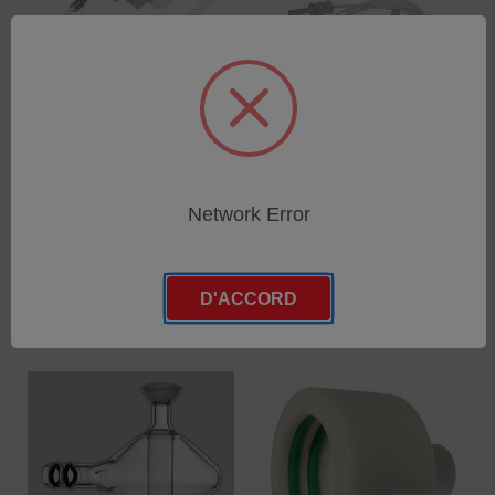
Standard nebulier Cross-
Nebulizer Seaspray
Flow for ICP
2L/min
SKU : 75060502
SKU : 76060542
Network Error
Connectez-vous pour
Connectez-vous pour
connaître les tarifs
connaître les tarifs
D'ACCORD