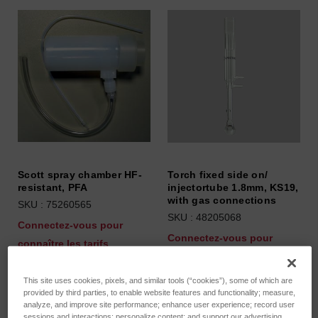
Scott spray chamber HF-
Torch fixed side on/
resistant, PFA
injectortube 1.8mm, KS19,
with gas connections
SKU : 75260565
SKU : 48205068
Connectez-vous pour
Connectez-vous pour
connaître les tarifs
connaître les tarifs
This site uses cookies, pixels, and similar tools (“cookies”), some of which are
provided by third parties, to enable website features and functionality; measure,
analyze, and improve site performance; enhance user experience; record user
sessions and interactions; personalize content; and support our advertising