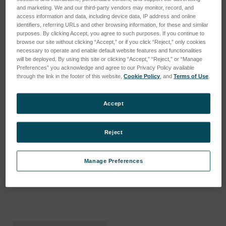
and marketing. We and our third-party vendors may monitor, record, and
access information and data, including device data, IP address and online
identifiers, referring URLs and other browsing information, for these and similar
purposes. By clicking Accept, you agree to such purposes. If you continue to
browse our site without clicking “Accept,” or if you click “Reject,” only cookies
necessary to operate and enable default website features and functionalities
will be deployed. By using this site or clicking “Accept,” “Reject,” or “Manage
Preferences” you acknowledge and agree to our Privacy Policy available
through the link in the footer of this website,
Cookie Policy
, and
Terms of Use
.
Accept
Adapter with round thread
Adapter with round thread
KS19
KS13
Reject
SKU : 47350065
SKU : 47350055
Connectez-vous pour
Connectez-vous pour
Manage Preferences
connaître les tarifs
connaître les tarifs