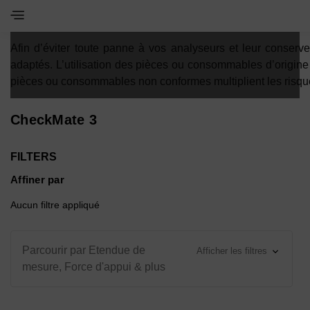
Toggle Navigation Menu
Afin d’éviter toute panne à vos analyseurs et leur conser
adaptés. L’utilisation des pièces ou consommables d’origin
pièces ou consommables non conformes multiplient les risqu
CheckMate 3
FILTERS
Affiner par
Aucun filtre appliqué
Parcourir par Etendue de
Afficher les filtres
mesure, Force d'appui & plus