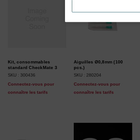
Kit, consommables
Aiguilles Ø0,8mm (100
standard CheckMate 3
pcs.)
SKU : 300436
SKU : 280204
Connectez-vous pour
Connectez-vous pour
connaître les tarifs
connaître les tarifs