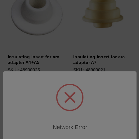
Insulating insert for arc
Insulating insert for arc
adapter A4+A5
adapter A7
SKU : 48900025
SKU : 48900021
Connectez-vous pour
Connectez-vous pour
connaître les tarifs
connaître les tarifs
Network Error