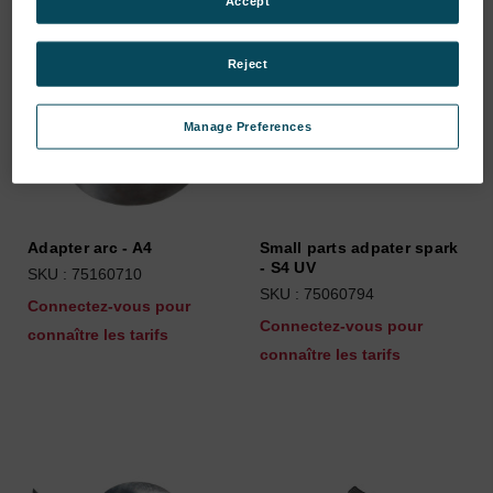
Accept
Reject
Manage Preferences
Adapter arc - A4
Small parts adpater spark
- S4 UV
SKU : 75160710
SKU : 75060794
Connectez-vous pour
Connectez-vous pour
connaître les tarifs
connaître les tarifs