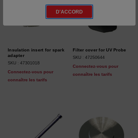
D'ACCORD
Insulation insert for spark
Filter cover for UV Probe
adapter
SKU : 47250644
SKU : 47301018
Connectez-vous pour
Connectez-vous pour
connaître les tarifs
connaître les tarifs