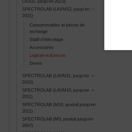
LAS01, jusqu'en 2023)
Toggle SPECTROLAB
SPECTROLAB (LAXM12, jusqu'en
2021)
Consommables et pièces de
rechange
Statif d'étincelage
Accessoires
Logiciel et licences
Divers
Toggle SPECTROLAB
SPECTROLAB (LAVM11, jusqu'en
2015)
Toggle SPECTROLAB
SPECTROLAB (LAVM10, jusqu'en
2011)
SPECTROLAB (M10, produit jusqu'en
2011)
SPECTROLAB (M9, produit jusqu'en
2007)