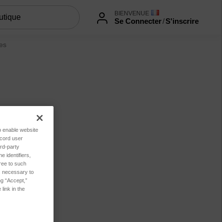
BIENVENUE
Se Connecter
/
S'inscrire
ces
to enable website
ecord user
rd-party
 identifiers,
ree to such
es necessary to
ng “Accept,”
link in the