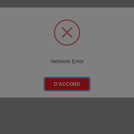
es
egories
Network Error
D'ACCORD