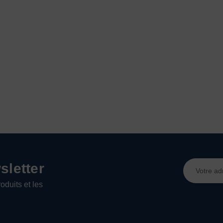
Adresse
letter
e-
oduits et les
mail