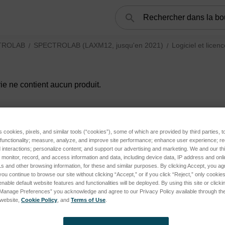
Rechercher
TROLAB
SPECTROLAB (LAXM12, jusqu'en 2021)
Logiciel et licen
ie ne contient aucun produit.
s cookies, pixels, and similar tools (“cookies”), some of which are provided by third parties, 
 functionality; measure, analyze, and improve site performance; enhance user experience; r
interactions; personalize content; and support our advertising and marketing. We and our thi
onitor, record, and access information and data, including device data, IP address and online
s and other browsing information, for these and similar purposes. By clicking Accept, you ag
you continue to browse our site without clicking “Accept,” or if you click “Reject,” only cooki
nable default website features and functionalities will be deployed. By using this site or clicki
“Manage Preferences” you acknowledge and agree to our Privacy Policy available through the 
s website,
Cookie Policy
, and
Terms of Use
.
 (LAS02, actuel + LAS01, jusqu'en 2023) subcategories