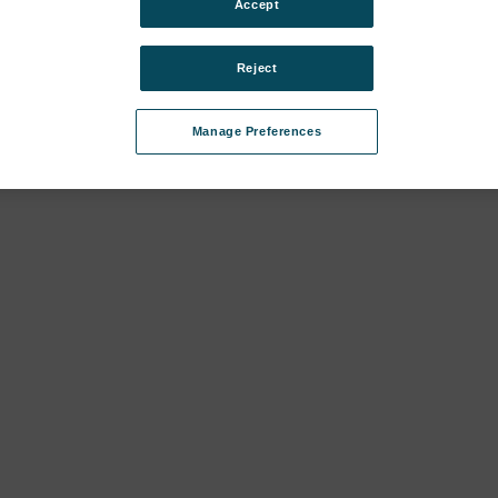
Accept
 (LAXM12, jusqu'en 2021) subcategories
Reject
Manage Preferences
 (LAVM11, jusqu'en 2015) subcategories
 (LAVM10, jusqu'en 2011) subcategories