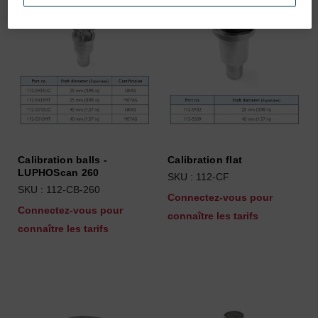
Calibration balls -
Calibration flat
LUPHOScan 260
SKU : 112-CF
SKU : 112-CB-260
Connectez-vous pour
Connectez-vous pour
connaître les tarifs
connaître les tarifs