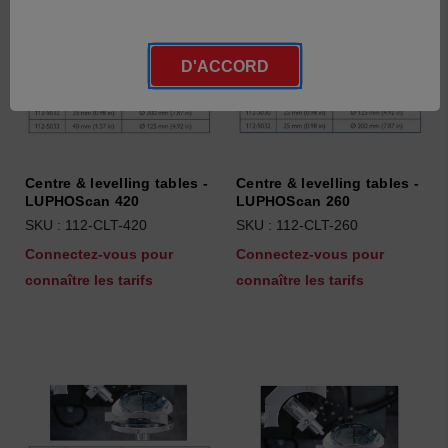
D'ACCORD
Centre & levelling tables -
Centre & levelling tables -
LUPHOScan 420
LUPHOScan 260
SKU : 112-CLT-420
SKU : 112-CLT-260
Connectez-vous pour
Connectez-vous pour
connaître les tarifs
connaître les tarifs