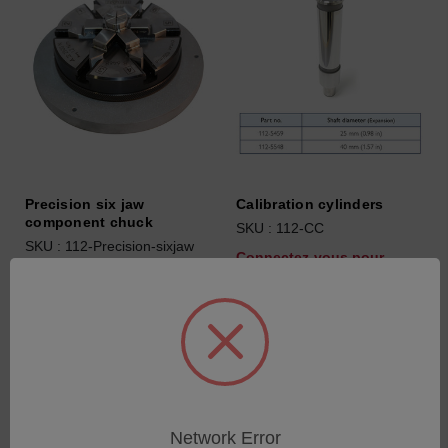
Precision six jaw
Calibration cylinders
component chuck
SKU : 112-CC
SKU : 112-Precision-sixjaw
Connectez-vous pour
Connectez-vous pour
connaître les tarifs
connaître les tarifs
Network Error