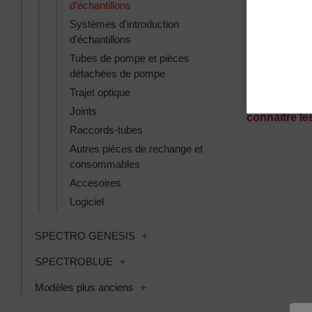
d'échantillons
Systèmes d'introduction
WINDOW 110
d'échantillons
protecting gl
Tubes de pompe et pièces
protection fo
détachées de pompe
SKU : 640630
Trajet optique
Connectez-
Joints
connaître les
Raccords-tubes
Autres pièces de rechange et
consommables
Accesoires
Logiciel
Toggle SPECTRO GENESIS subcat
SPECTRO GENESIS
Toggle SPECTROBLUE subcategories
SPECTROBLUE
Toggle Modèles plus anciens subcat
Modèles plus anciens