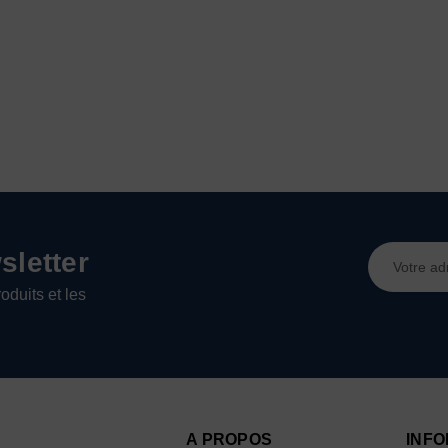
Adresse
letter
e-
oduits et les
mail
A PROPOS
INFO