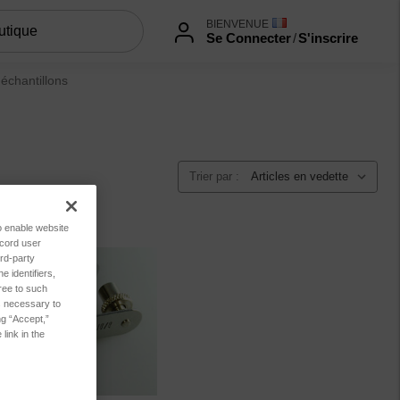
BIENVENUE
Se Connecter
/
S'inscrire
échantillons
Trier par :
to enable website
ecord user
rd-party
 identifiers,
ree to such
es necessary to
ng “Accept,”
link in the