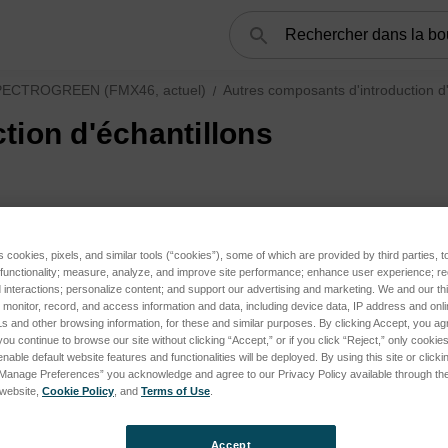
Rechercher
PECTROGREEN (FMX46, actuel)
Autres composants d'introduction d'
tion d'échantillons
s cookies, pixels, and similar tools (“cookies”), some of which are provided by third parties, 
 functionality; measure, analyze, and improve site performance; enhance user experience; r
ies
interactions; personalize content; and support our advertising and marketing. We and our thi
onitor, record, and access information and data, including device data, IP address and online
ies
s and other browsing information, for these and similar purposes. By clicking Accept, you ag
you continue to browse our site without clicking “Accept,” or if you click “Reject,” only cooki
EEN (FMX46, actuel) subcategories
nable default website features and functionalities will be deployed. By using this site or clicki
“Manage Preferences” you acknowledge and agree to our Privacy Policy available through the 
s website,
Cookie Policy
, and
Terms of Use
.
Accept