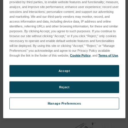
provided by third parties, to enable website features and functionality; measure,
analyze, and improve site performance; enhance user experience; record user
sessions and interactions; personalize content; and support our advertising
and marketing. We and our third-party vendors may monitor, record, and
access information and data, including device data, IP address and online
identifiers, referring URLs and other browsing information, for these and similar
purposes. By clicking Accept, you agree to such purposes. If you continue to
browse our site without clicking “Accept,” or if you click “Reject,” only cookies
necessary to operate and enable default website features and functionalities
will be deployed. By using this site or clicking “Accept,” “Reject,” or “Manage
Preferences” you acknowledge and agree to our Privacy Policy available
through the link in the footer of this website,
Cookie Policy
, and
Terms of Use
.
SPK-TCM-034
SPK-TCM-014
Accept
SKU : SPK-TCM-034
SKU : SPK-TCM-014
Connectez-vous pour
Connectez-vous pour
Reject
connaître les tarifs
connaître les tarifs
Manage Preferences