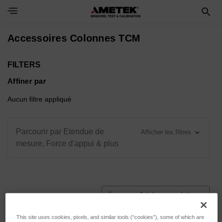
Toggle Navigation Menu
Accessoires Colonnes TCM
FILTERS
Affiner par
Aucun filtre appliqué
Parcourir par Etendue de
Afficher les filtres
mesure, Force d'appui & plus
Trier par :
This site uses cookies, pixels, and similar tools (“cookies”), some of which are