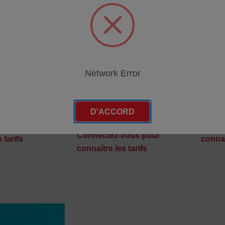
Network Error
tion COLIPA in
Filtre Daylight (Special glass
Kit dA
SUNTEST CPS+
UV) pour SUNTEST CPS+ et
SUNT
XLS/XLS+ (I)
72
D'ACCORD
SKU : 
SKU : 56052371
vous pour
Conne
Connectez-vous pour
 tarifs
connaî
connaître les tarifs