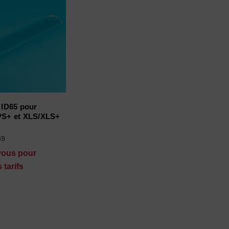
e ID65 pour
S+ et XLS/XLS+
69
vous pour
 tarifs