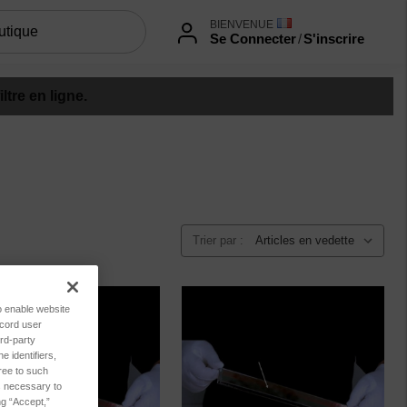
BIENVENUE
Se Connecter
/
S'inscrire
tre en ligne.
Trier par :
to enable website
ecord user
rd-party
 identifiers,
ree to such
es necessary to
ng “Accept,”