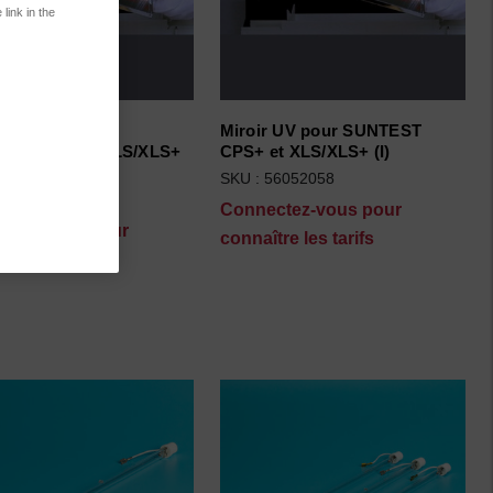
link in the
 à lumière pour
Miroir UV pour SUNTEST
ST CPS+ et XLS/XLS+
CPS+ et XLS/XLS+ (I)
SKU : 56052058
56052059
Connectez-vous pour
ctez-vous pour
connaître les tarifs
tre les tarifs