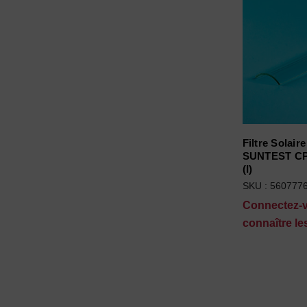
Filtre Solair
SUNTEST CP
(I)
SKU : 560777
Connectez-
connaître les