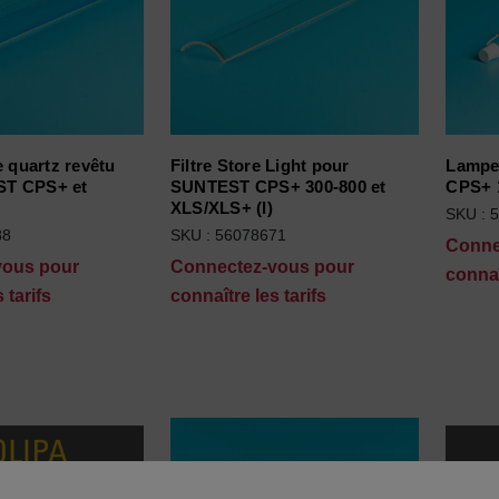
e quartz revêtu
Filtre Store Light pour
Lampe
ST CPS+ et
SUNTEST CPS+ 300-800 et
CPS+ 
XLS/XLS+ (I)
SKU : 
88
SKU : 56078671
Conne
vous pour
Connectez-vous pour
connaî
 tarifs
connaître les tarifs