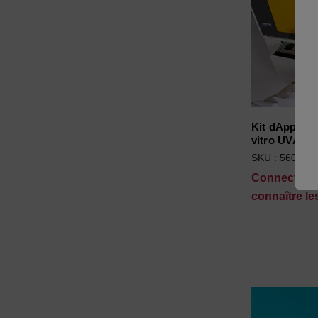
Kit dApplica
vitro UVA 
SKU : 560796
Connectez-
connaître les