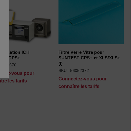
pplication ICH
Filtre Verre Vitre pour
EST CPS+
SUNTEST CPS+ et XLS/XLS+
(I)
56079670
SKU : 56052372
ctez-vous pour
Connectez-vous pour
tre les tarifs
connaître les tarifs