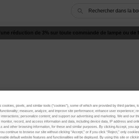
Rechercher
d'une réduction de 3%
sur toute commande de lampe ou de fil
s cookies, pixels, and similar tools (“cookies”), some of which are provided by third parties, 
 functionality; measure, analyze, and improve site performance; enhance user experience; r
interactions; personalize content; and support our advertising and marketing. We and our thi
onitor, record, and access information and data, including device data, IP address and online
s and other browsing information, for these and similar purposes. By clicking Accept, you ag
you continue to browse our site without clicking “Accept,” or if you click “Reject,” only cooki
nable default website features and functionalities will be deployed. By using this site or clicki