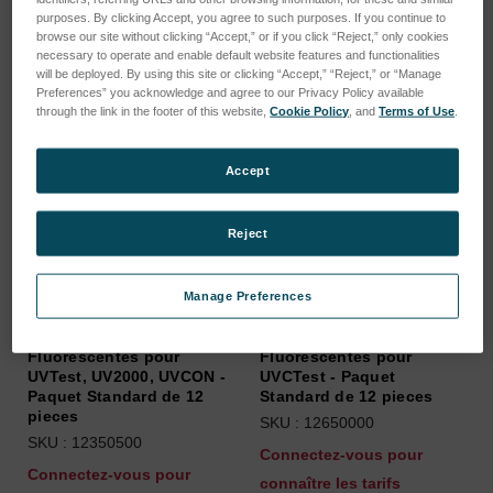
Trier par :
purposes. By clicking Accept, you agree to such purposes. If you continue to
browse our site without clicking “Accept,” or if you click “Reject,” only cookies
necessary to operate and enable default website features and functionalities
will be deployed. By using this site or clicking “Accept,” “Reject,” or “Manage
Preferences” you acknowledge and agree to our Privacy Policy available
through the link in the footer of this website,
Cookie Policy
, and
Terms of Use
.
Accept
Reject
Manage Preferences
Lampes UVA-340
Lampes UVC
Fluorescentes pour
Fluorescentes pour
UVTest, UV2000, UVCON -
UVCTest - Paquet
Paquet Standard de 12
Standard de 12 pieces
pieces
SKU : 12650000
SKU : 12350500
Connectez-vous pour
Connectez-vous pour
connaître les tarifs