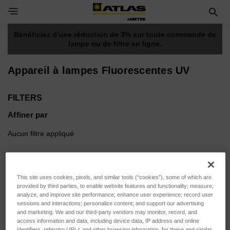
Toggle Navigation Menu
Bénéficiez d'une réduction de 3%
sur toute commande de
lampe ou de filtre en ligne.
Appareil à lampes Fluorescentes UV
FILTERS
Affiner par
Aucun filtre appliqué
Parcourir par Etendue de
Afficher les filtres
This site uses cookies, pixels, and similar tools (“cookies”), some of which are
mesure, Force d'appui & plus
provided by third parties, to enable website features and functionality; measure,
analyze, and improve site performance; enhance user experience; record user
sessions and interactions; personalize content; and support our advertising
and marketing. We and our third-party vendors may monitor, record, and
access information and data, including device data, IP address and online
identifiers, referring URLs and other browsing information, for these and similar