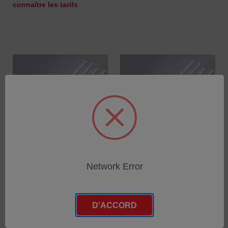
connaître les tarifs
Network Error
Lampes UVA-351
Lampes UVB-313TF
Fluorescentes pour
Fluorescentes (Sans
UVTest, UV2000, UVCON -
thallium) pour UVTest,
Paquet Standard de 12
UV2000, UVCON - Paquet
D'ACCORD
pieces
Standard de 12 pieces
SKU : 12110000
SKU : 12575900