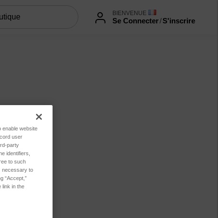
BIENVENUE
Se Connecter
/
S'inscrire
to enable website
ecord user
rd-party
 identifiers,
ree to such
es necessary to
ng “Accept,”
link in the