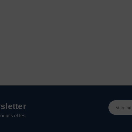
Adresse
letter
e-
oduits et les
mail