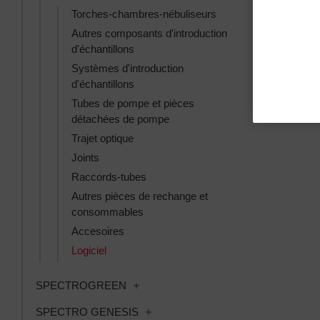
Torches-chambres-nébuliseurs
Autres composants d'introduction
d'échantillons
Systèmes d'introduction
d'échantillons
Tubes de pompe et pièces
détachées de pompe
Trajet optique
Joints
Raccords-tubes
Autres pièces de rechange et
consommables
Accesoires
Logiciel
Toggle SPECTROGREEN subcategor
SPECTROGREEN
Toggle SPECTRO GENESIS subcat
SPECTRO GENESIS