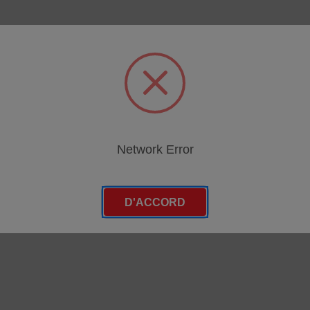
egories
Network Error
D'ACCORD