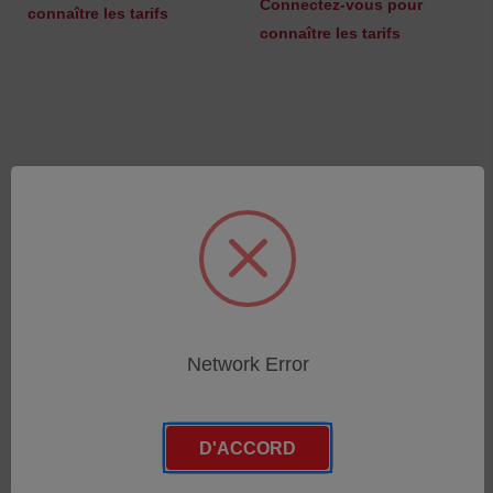
Connectez-vous pour
connaître les tarifs
connaître les tarifs
Network Error
USB 3.0 cables for
Cible de positionnement -
MaxSHOT 3D (2nd Gen.),
raflecteur a 12 mm @ 90,
HandySCAN 307|Elite,
tige a 6 mm, hauteur 12
D'ACCORD
700|Elite
mm pour HandyPROBE
Next
SKU : ACC-CRE-CAU8