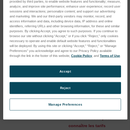
provided by third parties, to enable website features and functionality; measure,
analyze, and improve site performance; enhance user experience; record user
sessions and interactions; personalize content; and support our advertising
and marketing. We and our third-party vendors may monitor, record, and
access information and data, including device data, IP address and online
identifiers, referring URLs and other browsing information, for these and similar
purposes. By clicking Accept, you agree to such purposes. If you continue to
browse our site without clicking “Accept,” or if you click “Reject,” only cookies
necessary to operate and enable default website features and functionalities
will be deployed. By using this site or clicking “Accept,” “Reject,” or “Manage
Preferences” you acknowledge and agree to our Privacy Policy available
through the link in the footer of this website,
Cookie Policy
, and
Terms of Use
.
Accept
Kit de support de cibles
Cibles codaes haute
codaes pour MaxSHOT 3D
raflectivita, magnatique,
Reject
12 mm, #31-240 pour
SKU : ACC-MSH-RIDSU
HandyPROBE/MaxSHOT
Connectez-vous pour
Next
Manage Preferences
SKU : ACC-CRE-CT8M31N
connaître les tarifs
Connectez-vous pour
connaître les tarifs