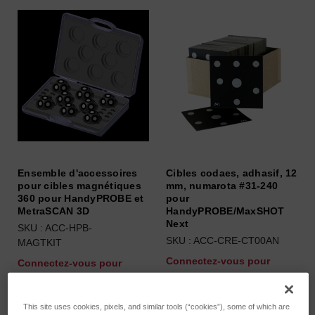
Ensemble d'accessoires
Cibles codaes, adhasif, 12
pour cibles magnétiques
mm, numarota #31-240
360 pour HandyPROBE et
pour
MetraSCAN 3D
HandyPROBE/MaxSHOT
Next
SKU : ACC-HPB-
SKU : ACC-CRE-CT00AN
MAGTKIT
Connectez-vous pour
Connectez-vous pour
connaître les tarifs
connaître les tarifs
This site uses cookies, pixels, and similar tools (“cookies”), some of which are