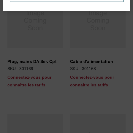
Plug, mains DA Ser. Cpl.
Cable d'alimentation
SKU : 301169
SKU : 301168
Connectez-vous pour
Connectez-vous pour
connaître les tarifs
connaître les tarifs