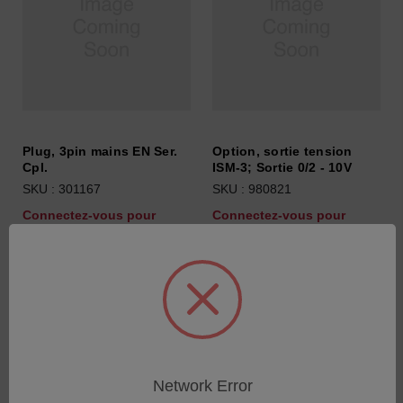
Plug, 3pin mains EN Ser.
Option, sortie tension
Cpl.
ISM-3; Sortie 0/2 - 10V
SKU : 301167
SKU : 980821
Connectez-vous pour
Connectez-vous pour
connaître les tarifs
connaître les tarifs
Network Error