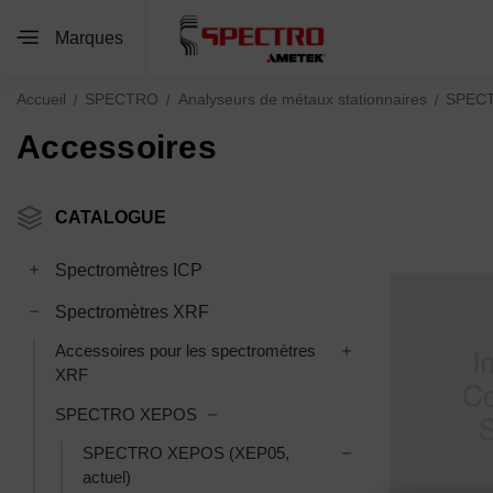
Marques
Accueil
SPECTRO
Analyseurs de métaux stationnaires
SPEC
Accessoires
CATALOGUE
Toggle Spectromètres ICP subcategories
Spectromètres ICP
Toggle Spectromètres XRF subcategories
Spectromètres XRF
Toggle Accessoires
Accessoires pour les spectromètres
XRF
Toggle SPECTRO XEPOS subcategor
SPECTRO XEPOS
Toggle SPECTRO X
SPECTRO XEPOS (XEP05,
actuel)