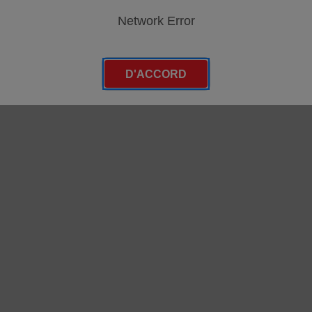
 (LAVM11, jusqu'en 2015) subcategories
Network Error
 (LAVM10, jusqu'en 2011) subcategories
D'ACCORD
x (LMX10, acutel + LMX09, jusqu'en 2022) subcategories
x (LMX08, jusqu'en 2021) subcategories
x (LMX07, jusqu'en 2020) subcategories