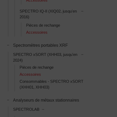
Accessoires
Toggle SPECTRO IQ-
SPECTRO IQ-II (XIQ02, jusqu'en
2016)
Pièces de rechange
Accessoires
Toggle Spectromètres portables XRF subcategories
Spectromètres portables XRF
Toggle SPECTRO xS
SPECTRO xSORT (XHH03, jusqu'en
2024)
Pièces de rechange
Accessoires
Consommables - SPECTRO xSORT
(XHH01, XHH03)
Toggle Analyseurs de métaux stationnaires subcategories
Analyseurs de métaux stationnaires
Toggle SPECTROLAB subcategories
SPECTROLAB