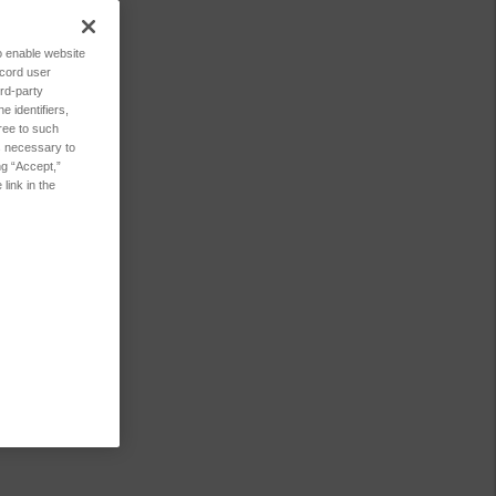
to enable website
ecord user
rd-party
 identifiers,
ree to such
es necessary to
ng “Accept,”
link in the