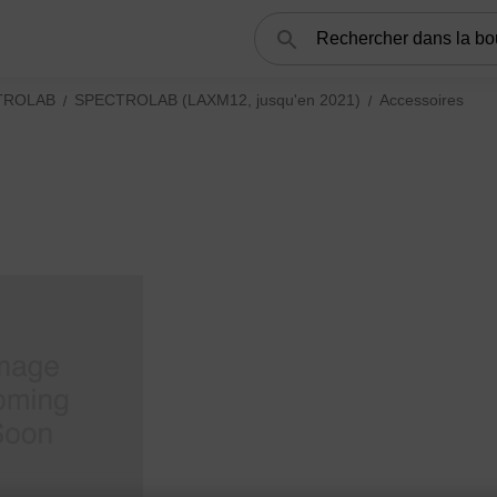
Rechercher
TROLAB
SPECTROLAB (LAXM12, jusqu'en 2021)
Accessoires
 pour les spectromètres XRF subcategories
ies
EPOS (XEP05, actuel) subcategories