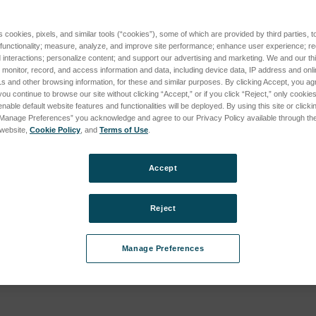
s cookies, pixels, and similar tools (“cookies”), some of which are provided by third parties, 
tal Database
 functionality; measure, analyze, and improve site performance; enhance user experience; r
interactions; personalize content; and support our advertising and marketing. We and our thi
POS (XEP03, jusqu'en 2015) subcategories
04
onitor, record, and access information and data, including device data, IP address and online
s and other browsing information, for these and similar purposes. By clicking Accept, you ag
vous pour
you continue to browse our site without clicking “Accept,” or if you click “Reject,” only cooki
 tarifs
nable default website features and functionalities will be deployed. By using this site or clicki
“Manage Preferences” you acknowledge and agree to our Privacy Policy available through the 
s website,
Cookie Policy
, and
Terms of Use
.
Accept
BE C (XEP06, actuel) subcategories
Reject
Manage Preferences
BE D (XEP06, actuel) subcategories