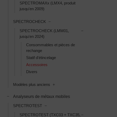
SPECTROMAXx (LMX4, produit
jusqu'en 2009)
Toggle SPECTROCHECK subcategori
SPECTROCHECK
Toggle SPECTROCH
SPECTROCHECK (LMM01,
jusqu'en 2024)
Consommables et pièces de
rechange
Statif d'étincelage
Accessoires
Divers
Toggle Modèles plus anciens subcat
Modèles plus anciens
Toggle Analyseurs de métaux mobiles subcategories
Analyseurs de métaux mobiles
Toggle SPECTROTEST subcategories
SPECTROTEST
Toggle SPECTROTES
SPECTROTEST (TXC03 + TXC35,