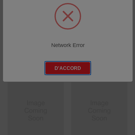
AMECARE FHX3X
AMECARE FHX3X
EXTENDED KIT/ DSOI/
EXTENDED KIT/ SOP/
SKU : 71000950
SKU : 71000949
Network Error
Connectez-vous pour
Connectez-vous pour
connaître les tarifs
connaître les tarifs
D'ACCORD