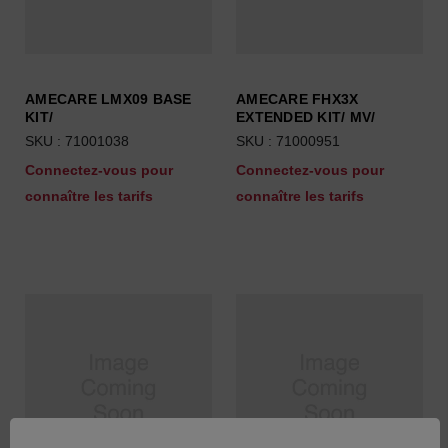
AMECARE LMX09 BASE
AMECARE FHX3X
KIT/
EXTENDED KIT/ MV/
SKU : 71001038
SKU : 71000951
Connectez-vous pour
Connectez-vous pour
connaître les tarifs
connaître les tarifs