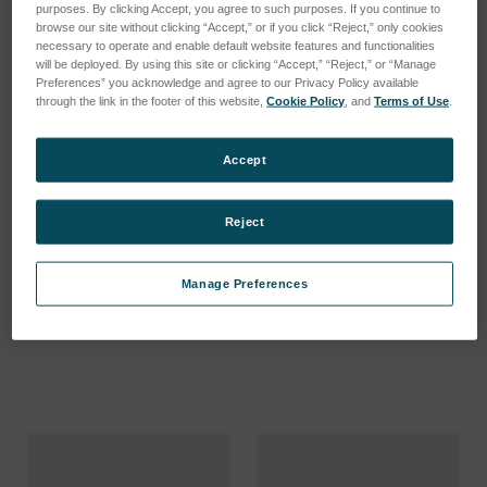
purposes. By clicking Accept, you agree to such purposes. If you continue to
browse our site without clicking “Accept,” or if you click “Reject,” only cookies
necessary to operate and enable default website features and functionalities
will be deployed. By using this site or clicking “Accept,” “Reject,” or “Manage
Preferences” you acknowledge and agree to our Privacy Policy available
through the link in the footer of this website,
Cookie Policy
, and
Terms of Use
.
Accept
AMECARE INSTRUMENT
AMECARE INSTRUMENT
Reject
STICKER/ FRENCH/
STICKER/ SPANISH/
SKU : 80980805
SKU : 80980804
Manage Preferences
Connectez-vous pour
Connectez-vous pour
connaître les tarifs
connaître les tarifs