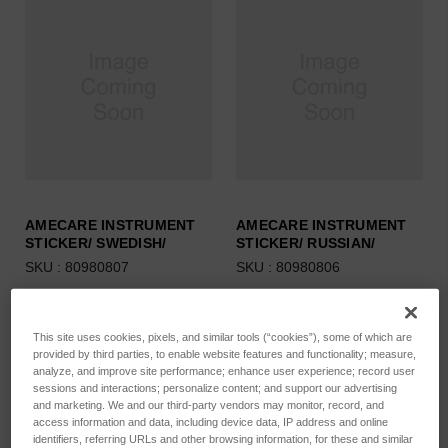
AMECARE INSTRUMENT
AMECARE INSTRUMENT
STICKER/ SWEDISH/
STICKER/ RUSSIAN/
SKU : 80980807
SKU : 80980806
Connectez-vous pour
Connectez-vous pour
connaître les tarifs
connaître les tarifs
This site uses cookies, pixels, and similar tools (“cookies”), some of which are
provided by third parties, to enable website features and functionality; measure,
analyze, and improve site performance; enhance user experience; record user
sessions and interactions; personalize content; and support our advertising
and marketing. We and our third-party vendors may monitor, record, and
access information and data, including device data, IP address and online
identifiers, referring URLs and other browsing information, for these and similar