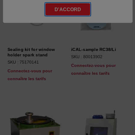
D'ACCORD
Sealing kit for window
iCAL-sample RC38/Li
holder spark stand
SKU : 80013902
SKU : 75170141
Connectez-vous pour
Connectez-vous pour
connaître les tarifs
connaître les tarifs