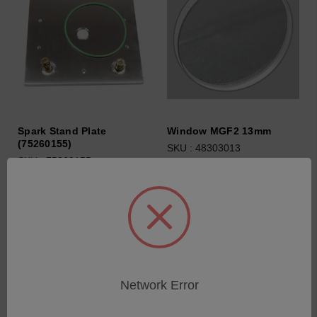
Spark Stand Plate
Window MGF2 13mm
(75260155)
SKU : 48303013
SKU : 75260155
Connectez-vous pour
Connectez-vous pour
connaître les tarifs
connaître les tarifs
Network Error