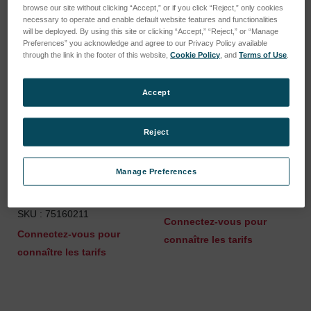
browse our site without clicking “Accept,” or if you click “Reject,” only cookies
necessary to operate and enable default website features and functionalities
will be deployed. By using this site or clicking “Accept,” “Reject,” or “Manage
Preferences” you acknowledge and agree to our Privacy Policy available
through the link in the footer of this website,
Cookie Policy
, and
Terms of Use
.
Accept
Reject
Manage Preferences
Gas Cleaning System (UV
Tension spring
Plus)
SKU : 46401044
SKU : 75160211
Connectez-vous pour
Connectez-vous pour
connaître les tarifs
connaître les tarifs