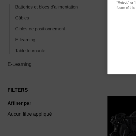
“Reject,” or 
Batteries et blocs d'alimentation
footer of thi
Cable USB 3.
Câbles
cable a ress
MetraSCAN 
Cibles de positionnement
ganaration)
E-learning
SKU : ACC-M
Connectez-
Table tournante
connaître les
E-Learning
FILTERS
Affiner par
Aucun filtre appliqué