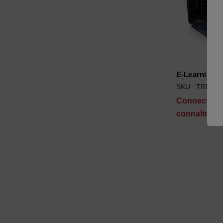
E-Learning 
SKU : TRN-M
Connectez-
connaître les