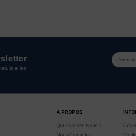
Adresse
letter
e-
oduits et les
mail
A PROPOS
INFO
Qui Sommes-Nous ?
Cook
Nous Contacter
Politi