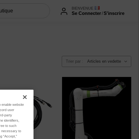
BIENVENUE
Se Connecter
/
S'inscrire
Trier par :
to enable website
ecord user
rd-party
 identifiers,
ree to such
es necessary to
ng “Accept,”