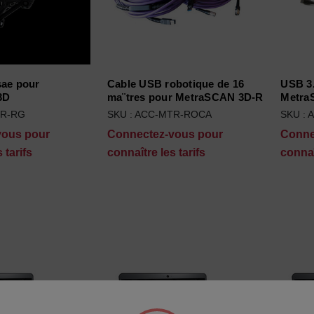
sae pour
Cable USB robotique de 16
USB 3.
3D
ma¨tres pour MetraSCAN 3D-R
Metra
TR-RG
SKU : ACC-MTR-ROCA
SKU :
vous pour
Connectez-vous pour
Conne
 tarifs
connaître les tarifs
connaî