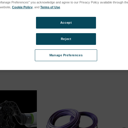
“Manage Preferences” you acknowledge and agree to our Privacy Policy available through the 
s website,
Cookie Policy
, and
Terms of Use
.
0 avec serre-
Cable USB 3.0 avec serre-
Cable 
ort (8 m) pour
cable a ressort (16 m) pour
cable 
Accept
BLACK (4e
HandySCAN BLACK, SILVER
Handy
and MAX, Go!SCAN SPARK,
and M
Peel 3
Peel 3
TR-CSR8BL
Reject
SKU : ACC-CRE-CSR16
SKU :
vous pour
Connectez-vous pour
Conne
 tarifs
Manage Preferences
connaître les tarifs
connaî