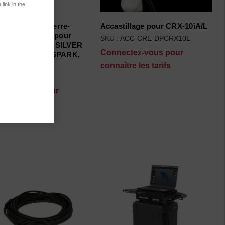
link in the
USB 3.0 avec serre-
Accastillage pour CRX-10iA/L
a ressort (8 m) pour
SKU : ACC-CRE-DPCRX10L
SCAN BLACK, SILVER
Connectez-vous pour
AX, Go!SCAN SPARK,
connaître les tarifs
 ACC-CRE-CSR8
ctez-vous pour
tre les tarifs