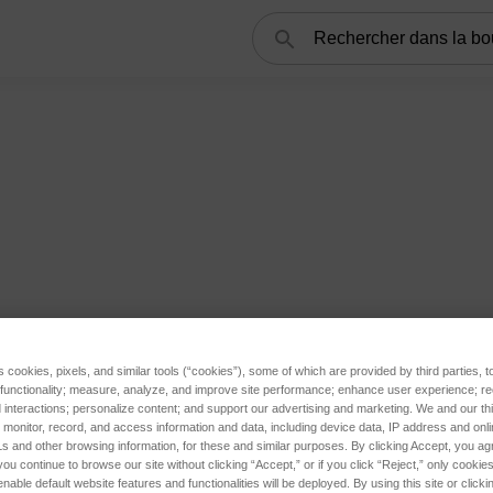
Rechercher
s cookies, pixels, and similar tools (“cookies”), some of which are provided by third parties, 
 functionality; measure, analyze, and improve site performance; enhance user experience; r
interactions; personalize content; and support our advertising and marketing. We and our thi
onitor, record, and access information and data, including device data, IP address and online
s and other browsing information, for these and similar purposes. By clicking Accept, you ag
you continue to browse our site without clicking “Accept,” or if you click “Reject,” only cooki
nable default website features and functionalities will be deployed. By using this site or clicki