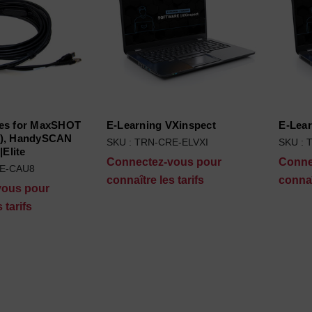
les for MaxSHOT
E-Learning VXinspect
E-Lea
.), HandySCAN
SKU : TRN-CRE-ELVXI
SKU :
|Elite
Connectez-vous pour
Conne
RE-CAU8
connaître les tarifs
connaî
vous pour
 tarifs