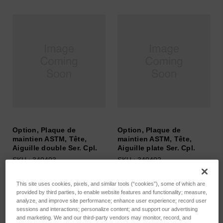
Option, Plaque de
Option, Plaque de
maintien ASTM, Tête,
maintien ASTM, Tête,
Aiguille double Ser. Cpl.
Aiguille plate Ser. Cpl.
SKU : 340403
SKU : 340402
Connectez-vous pour
Connectez-vous pour
This site uses cookies, pixels, and similar tools (“cookies”), some of which are
connaître les tarifs
connaître les tarifs
provided by third parties, to enable website features and functionality; measure,
analyze, and improve site performance; enhance user experience; record user
sessions and interactions; personalize content; and support our advertising
and marketing. We and our third-party vendors may monitor, record, and