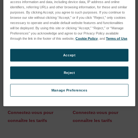
access information and data, including device data, IP address and online
identifiers, referring URLs and other browsing information, for these and similar
purposes. By clicking Accept, you agree to such purposes. If you continue to
browse our site without clicking “Accept,” or if you click “Reject,” only cookies
necessary to operate and enable default website features and functionalities
will be deployed. By using this site or clicking “Accept,” “Reject,” or “Manage
Preferences” you acknowledge and agree to our Privacy Policy available
through the link in the footer of this website,
Cookie Policy
, and
Terms of Use
.
Accept
Reject
Option, Plaque de
Option, Plaque de
maintien ASTM, Tête,
maintien ASTM, Tête
Aiguille biseautée Ser.
MultiCheck, Aiguille
Manage Preferences
Cpl.
biseautée Ser. Cp
SKU : 340401
SKU : 340399
Connectez-vous pour
Connectez-vous pour
connaître les tarifs
connaître les tarifs