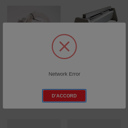
Aiguille, double avec
PPC 300 II Ser. Cpl.
couvercle Ser. Cpl.
SKU : 330237
Network Error
SKU : 340317
Connectez-vous pour
Connectez-vous pour
connaître les tarifs
connaître les tarifs
D'ACCORD