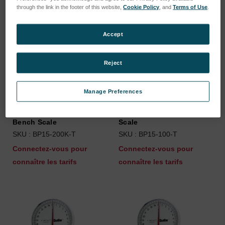
through the link in the footer of this website,
Cookie Policy
, and
Terms of Use
.
Accept
Reject
Manage Preferences
BP15-200K-T, Series
BP15-100-T, Series Bench
Bench Scale
Scale
SKU : BP15-200K-T
SKU : BP15-100-T
Connectez-vous pour
Connectez-vous pour
connaître les tarifs
connaître les tarifs