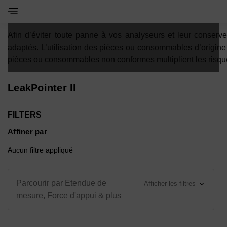
Toggle Navigation Menu
Afin d’éviter toute panne à vos analyseurs et leur conser
adaptés. L’utilisation des pièces ou consommables d’origin
pièces ou consommables non conformes multiplient les risqu
LeakPointer II
FILTERS
Affiner par
Aucun filtre appliqué
Parcourir par Etendue de
Afficher les filtres
mesure, Force d'appui & plus