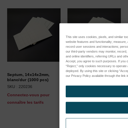
This site uses cookies, pixels, and similar to
website features and functionality; measure
record user sessions and interactions; perso
our third-party vendors may monitor, record,
and online identifiers, referring URLs and oth
Accept, you agree to such purposes. If you con
“Reject,” only cookies necessary to operate an
deployed. By using this site or clicking “Ac
Septum, 14x14x2mm,
Septum, 14x14x2mm,
our Privacy Policy available through the link i
blanc/dur (1000 pcs)
blanc/dur (100 pcs)
SKU : 220236
SKU : 220235
Connectez-vous pour
Connectez-vous pour
connaître les tarifs
connaître les tarifs