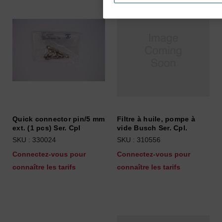
Quick connector pin/5 mm
Filtre à huile, pompe à
ext. (1 pcs) Ser. Cpl
vide Busch Ser. Cpl.
SKU : 330024
SKU : 310556
Connectez-vous pour
Connectez-vous pour
connaître les tarifs
connaître les tarifs