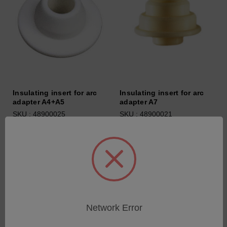
Insulating insert for arc
Insulating insert for arc
adapter A4+A5
adapter A7
SKU : 48900025
SKU : 48900021
Connectez-vous pour
Connectez-vous pour
connaître les tarifs
connaître les tarifs
Network Error