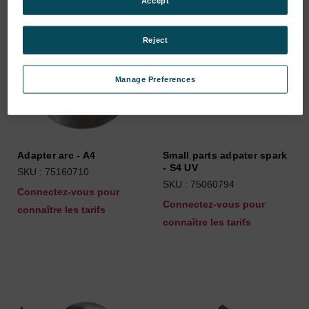
Accept
Reject
Manage Preferences
Adapter arc - A4
Small parts adpater spark
- S4 UV
SKU : 75160710
SKU : 75060794
Connectez-vous pour
Connectez-vous pour
connaître les tarifs
connaître les tarifs