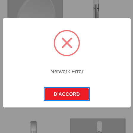
plano-convex lens,
Torch fixed end on, ID
R38mm, EOP
3.0mm, L:170mm, KS19
Network Error
SKU : 48301034
SKU : 48205080
Connectez-vous pour
Connectez-vous pour
connaître les tarifs
connaître les tarifs
D'ACCORD