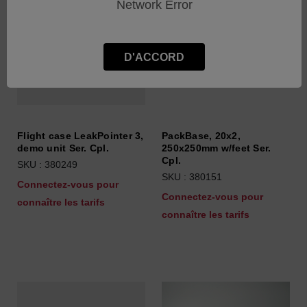
Network Error
D'ACCORD
Flight case LeakPointer 3,
PackBase, 20x2,
demo unit Ser. Cpl.
250x250mm w/feet Ser.
Cpl.
SKU : 380249
SKU : 380151
Connectez-vous pour
Connectez-vous pour
connaître les tarifs
connaître les tarifs