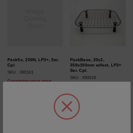
Packfix, 200N, LP3+, Ser.
PackBase, 20x2,
Cpl
350x350mm w/feet, LP3+
Ser. Cpl.
SKU : 390161
SKU : 390018
Connectez-vous pour
Connectez-vous pour
connaître les tarifs
connaître les tarifs