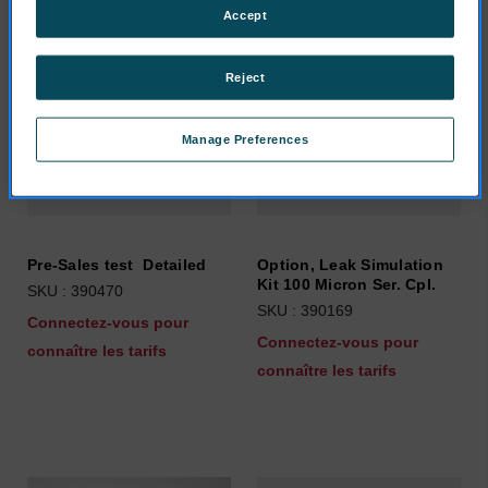
Accept
Reject
Manage Preferences
Pre-Sales test  Detailed
Option, Leak Simulation
Kit 100 Micron Ser. Cpl.
SKU : 390470
SKU : 390169
Connectez-vous pour
Connectez-vous pour
connaître les tarifs
connaître les tarifs