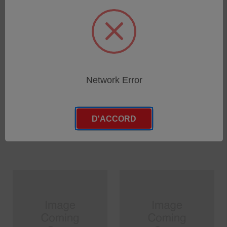
Hose, PE 6/4mm black
Gasket f/ cables Ser. Cpl.
Network Error
(100m) Ser. Cpl.
SKU : 360915
SKU : 370091
Connectez-vous pour
Connectez-vous pour
connaître les tarifs
D'ACCORD
connaître les tarifs