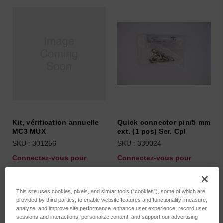
Kit, vérification annuelle
Quick connector pin/5 mm
MC3 MUX
ext. (1 pcs) Ser. Cpl
SKU : 301256
SKU : 330024
Connectez-vous pour
Connectez-vous pour
connaître les tarifs
connaître les tarifs
This site uses cookies, pixels, and similar tools (“cookies”), some of which are
provided by third parties, to enable website features and functionality; measure,
analyze, and improve site performance; enhance user experience; record user
sessions and interactions; personalize content; and support our advertising