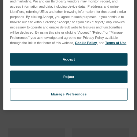
and marketing. We and our third-party vendors may monitor, record, and
access information and data, including device data, IP address and online
identifiers, referring URLs and other browsing information, for these and similar
purposes. By clicking Accept, you agree to such purposes. If you continue to
browse our site without clicking “Accept,” or if you click “Reject,” only cookies
necessary to operate and enable default website features and functionalities
will be deployed. By using this site or clicking “Accept,” “Reject,” or “Manage
Preferences” you acknowledge and agree to our Privacy Policy available
through the link in the footer of this website,
Cookie Policy
, and
Terms of Use
.
Accept
Box, transportation
Kit. MC3 pressure annual
(cardboard) Ser. Cpl.
service Ser. Cpl.
Reject
SKU : 320766
SKU : 310622
Connectez-vous pour
Connectez-vous pour
Manage Preferences
connaître les tarifs
connaître les tarifs