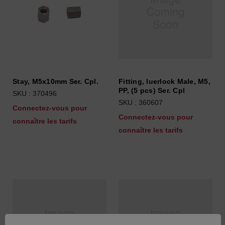
Stay, M5x10mm Ser. Cpl.
Fitting, luerlock Male, M5,
PP, (5 pcs) Ser. Cpl
SKU : 370496
SKU : 360607
Connectez-vous pour
Connectez-vous pour
connaître les tarifs
connaître les tarifs