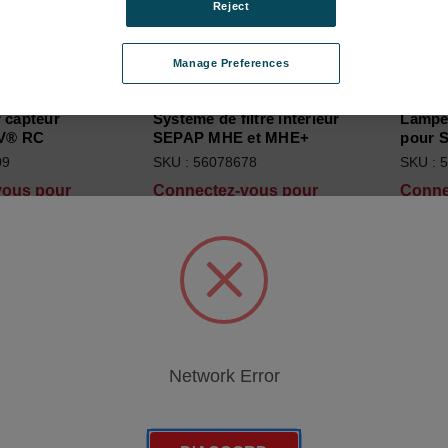
Reject
Manage Preferences
r capteur
Système de filtre intérieur
Lampe
V® RC
SEPAP MHE et MHE+
pour 
09
SKU : 56078678
SKU : 
vous pour
Connectez-vous pour
Conne
 tarifs
connaître les tarifs
connaî
Network Error