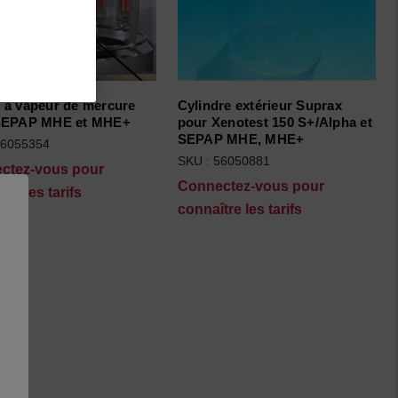
 à vapeur de mercure
Cylindre extérieur Suprax
SEPAP MHE et MHE+
pour Xenotest 150 S+/Alpha et
SEPAP MHE, MHE+
56055354
SKU : 56050881
ctez-vous pour
Connectez-vous pour
tre les tarifs
connaître les tarifs