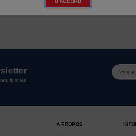
D'ACCORD
Adresse
letter
e-
oduits et les
mail
A PROPOS
INFO