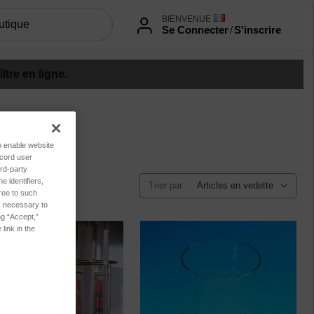
BIENVENUE
Se Connecter
/
S'inscrire
tre en ligne.
to enable website
ecord user
rd-party
 identifiers,
Trier par :
ree to such
es necessary to
ng “Accept,”
link in the